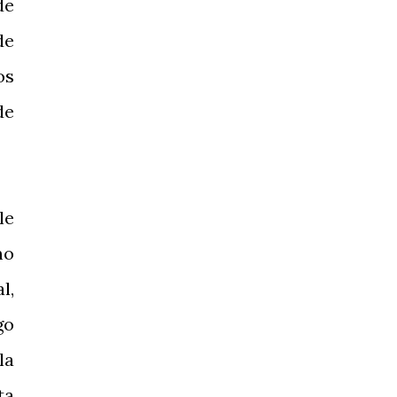
de
de
os
de
le
mo
l,
go
la
ta