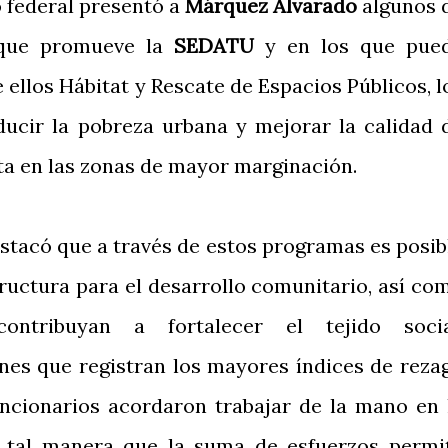
o federal presentó a
Márquez Alvarado
algunos 
 que promueve la
SEDATU
y en los que pue
e ellos Hábitat y Rescate de Espacios Públicos, l
educir la pobreza urbana y mejorar la calidad 
ita en las zonas de mayor marginación.
stacó que a través de estos programas es posib
tructura para el desarrollo comunitario, así co
ontribuyan a fortalecer el tejido socia
ones que registran los mayores índices de reza
uncionarios acordaron trabajar de la mano en 
e tal manera que la suma de esfuerzos permi