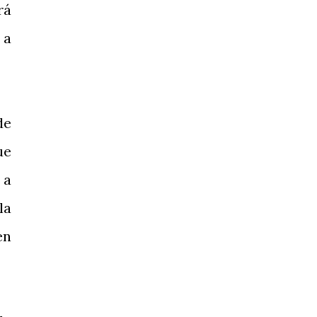
rá
 a
de
ue
a
la
en