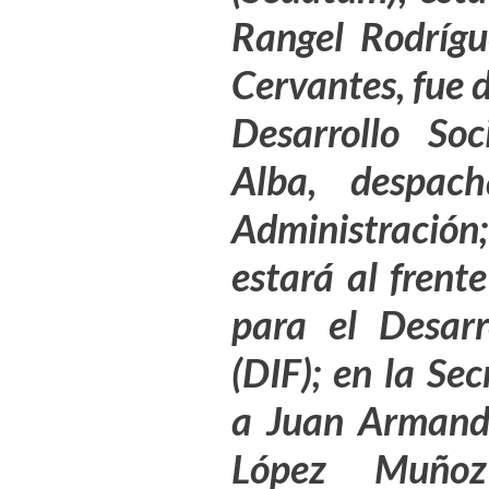
Rangel Rodríg
Cervante
s, fue
Desarrollo Soc
Alba,
despac
Administración
estará al frent
para el Desarr
(DIF); en la Se
a
Juan Armando
López Muñ