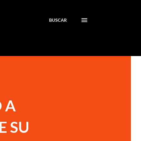
BUSCAR
 A
E SU