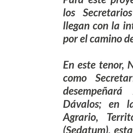
los Secretario
llegan con la i
por el camino d
En este tenor,
como Secreta
desempeñará
Dávalos;
en la 
Agrario, Terr
(Sedatum), esta