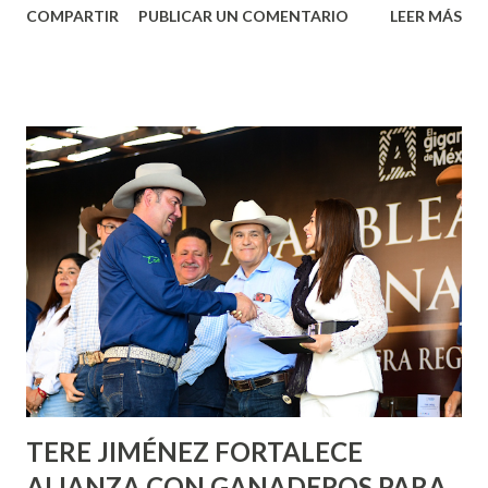
COMPARTIR
PUBLICAR UN COMENTARIO
LEER MÁS
municipal, Leo Montañez dio inicio al programa
¡Aguascalientes Pinta Bien!, a través del cual se pintarán
fachadas en diversos puntos de la capital, gracias a la suma
de esfuerzos entre Gobierno del Estado, la Fundación
Corazón Urbano y el Municipio capital. Leo Montañez
informó que en este programa se usarán cerca de 90 mil
metros cuadrados de pintura, para dar inicio en la calle
Nieto, entre Jesús F. Elizondo y la calle 22 de Octubre, con
lo que se aplicará pintura en 66 casas. Posteriormente se
llevará este programa a Villas de Nuestra Señora de la
Asunción, Avenida Alameda y Decreto 27 de Septiembre, en
los edificios FOVISSSTE Ojo de Agua, en la comunidad
Norias de Paso Hondo y en los edificios de...
TERE JIMÉNEZ FORTALECE
ALIANZA CON GANADEROS PARA