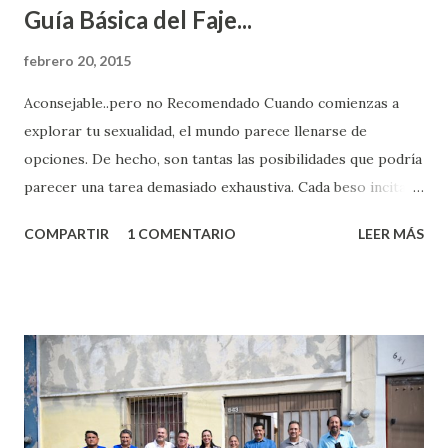
Guía Básica del Faje...
febrero 20, 2015
Aconsejable..pero no Recomendado Cuando comienzas a
explorar tu sexualidad, el mundo parece llenarse de
opciones. De hecho, son tantas las posibilidades que podría
parecer una tarea demasiado exhaustiva. Cada beso incita
algo nuevo y cada roce de tu piel contra la suya estimula
COMPARTIR
1 COMENTARIO
LEER MÁS
partes de ti que jamás hubieras imaginado. El problema es
que se supone que deberías saber todo sobre el sexo
incluso antes de haberlo experimentado. Es como si la vida
esperara que estés lista para lo que sea cuando aún no
conoces ni la mitad de lo que deberías saber. Pero incluso
quienes ya han tenido relaciones sexuales no son expertos
o expertas en el tema. Siempre hay algo nuevo que
aprender y nuevas experiencias que conocer. Si eres una