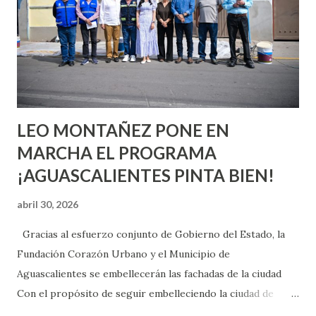
chica y aún no has tenido relaciones sexuales, tal vez
pienses que el sexo será increíble y no puedas esperar para
experimentarlo, pero como cualquier persona con
experiencia te dirá, siempre es mejor cuando ambas partes
son suficientemen...
LEO MONTAÑEZ PONE EN
MARCHA EL PROGRAMA
¡AGUASCALIENTES PINTA BIEN!
abril 30, 2026
Gracias al esfuerzo conjunto de Gobierno del Estado, la
Fundación Corazón Urbano y el Municipio de
Aguascalientes se embellecerán las fachadas de la ciudad
Con el propósito de seguir embelleciendo la ciudad de
Aguascalientes, la mañana de este jueves, el presidente