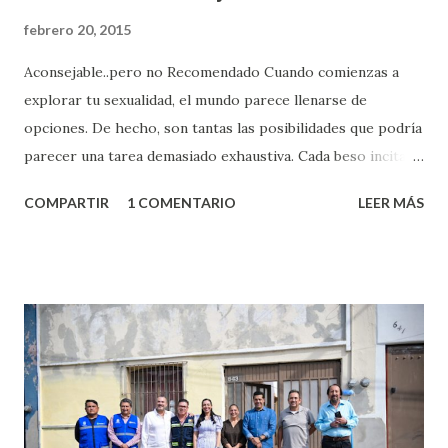
febrero 20, 2015
Aconsejable..pero no Recomendado Cuando comienzas a
explorar tu sexualidad, el mundo parece llenarse de
opciones. De hecho, son tantas las posibilidades que podría
parecer una tarea demasiado exhaustiva. Cada beso incita
algo nuevo y cada roce de tu piel contra la suya estimula
COMPARTIR
1 COMENTARIO
LEER MÁS
partes de ti que jamás hubieras imaginado. El problema es
que se supone que deberías saber todo sobre el sexo
incluso antes de haberlo experimentado. Es como si la vida
esperara que estés lista para lo que sea cuando aún no
conoces ni la mitad de lo que deberías saber. Pero incluso
quienes ya han tenido relaciones sexuales no son expertos
o expertas en el tema. Siempre hay algo nuevo que
aprender y nuevas experiencias que conocer. Si eres una
chica y aún no has tenido relaciones sexuales, tal vez