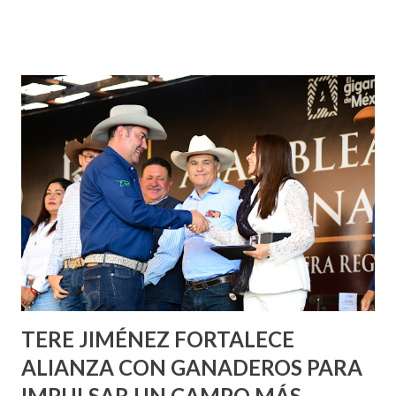
¡Aguascalientes Pinta Bien!, a través del cual se pintarán
fachadas en diversos puntos de la capital, gracias a la suma
de esfuerzos entre Gobierno del Estado, la Fundación
Corazón Urbano y el Municipio capital. Leo Montañez
informó que en este programa se usarán cerca de 90 mil
metros cuadrados de pintura, para dar inicio en la calle
Nieto, entre Jesús F. Elizondo y la calle 22 de Octubre, con
lo que se aplicará pintura en 66 casas. Posteriormente se
llevará este programa a Villas de Nuestra Señora de la
Asunción, Avenida Alameda y Decreto 27 de Septiembre, en
los edificios FOVISSSTE Ojo de Agua, en la comunidad
Norias de Paso Hondo y en los edificios de...
TERE JIMÉNEZ FORTALECE
ALIANZA CON GANADEROS PARA
IMPULSAR UN CAMPO MÁS