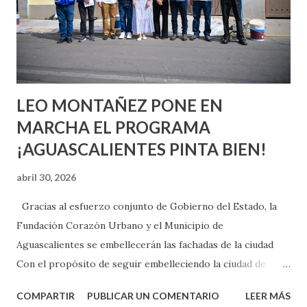
pienses que el sexo será increíble y no puedas esperar para
experimentarlo, pero como cualquier persona con
experiencia te dirá, siempre es mejor cuando ambas partes
son suficientemen...
LEO MONTAÑEZ PONE EN
MARCHA EL PROGRAMA
¡AGUASCALIENTES PINTA BIEN!
abril 30, 2026
Gracias al esfuerzo conjunto de Gobierno del Estado, la
Fundación Corazón Urbano y el Municipio de
Aguascalientes se embellecerán las fachadas de la ciudad
Con el propósito de seguir embelleciendo la ciudad de
Aguascalientes, la mañana de este jueves, el presidente
COMPARTIR
PUBLICAR UN COMENTARIO
LEER MÁS
municipal, Leo Montañez dio inicio al programa