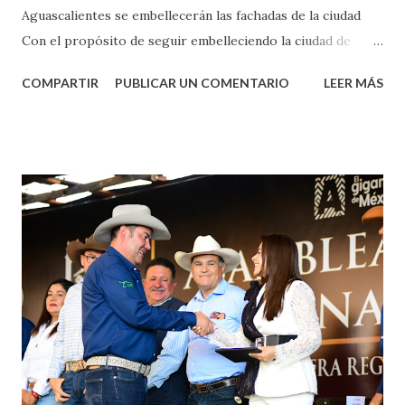
Aguascalientes se embellecerán las fachadas de la ciudad
Con el propósito de seguir embelleciendo la ciudad de
Aguascalientes, la mañana de este jueves, el presidente
COMPARTIR
PUBLICAR UN COMENTARIO
LEER MÁS
municipal, Leo Montañez dio inicio al programa
¡Aguascalientes Pinta Bien!, a través del cual se pintarán
fachadas en diversos puntos de la capital, gracias a la suma
de esfuerzos entre Gobierno del Estado, la Fundación
Corazón Urbano y el Municipio capital. Leo Montañez
informó que en este programa se usarán cerca de 90 mil
metros cuadrados de pintura, para dar inicio en la calle
Nieto, entre Jesús F. Elizondo y la calle 22 de Octubre, con
lo que se aplicará pintura en 66 casas. Posteriormente se
llevará este programa a Villas de Nuestra Señora de la
Asunción, Avenida Alameda y Decreto 27 de Septiembre, en
los edificios FOVISSSTE Ojo de Agua, en la comunidad
Norias de Paso Hondo y en los edificios de...