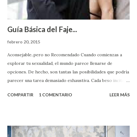
Guía Básica del Faje...
febrero 20, 2015
Aconsejable..pero no Recomendado Cuando comienzas a
explorar tu sexualidad, el mundo parece llenarse de
opciones. De hecho, son tantas las posibilidades que podría
parecer una tarea demasiado exhaustiva. Cada beso incita
algo nuevo y cada roce de tu piel contra la suya estimula
COMPARTIR
1 COMENTARIO
LEER MÁS
partes de ti que jamás hubieras imaginado. El problema es
que se supone que deberías saber todo sobre el sexo
incluso antes de haberlo experimentado. Es como si la vida
esperara que estés lista para lo que sea cuando aún no
conoces ni la mitad de lo que deberías saber. Pero incluso