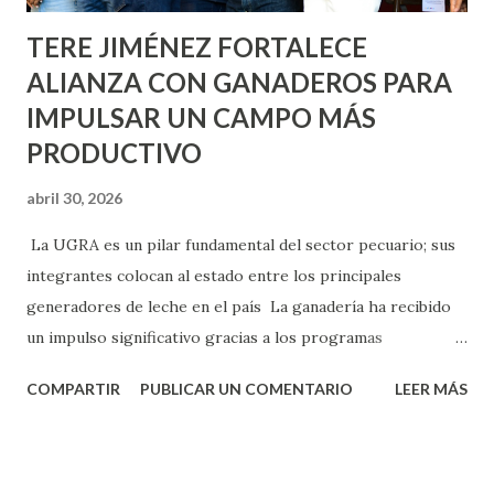
TERE JIMÉNEZ FORTALECE
ALIANZA CON GANADEROS PARA
IMPULSAR UN CAMPO MÁS
PRODUCTIVO
abril 30, 2026
La UGRA es un pilar fundamental del sector pecuario; sus
integrantes colocan al estado entre los principales
generadores de leche en el país La ganadería ha recibido
un impulso significativo gracias a los programas
implementados por la gobernadora Como una clara
COMPARTIR
PUBLICAR UN COMENTARIO
LEER MÁS
muestra de su respaldo firme y decidido al campo, la
gobernadora Tere Jiménez clausuró la Asamblea General
Ordinaria de la Unión Ganadera Regional de Aguascalientes
(UGRA), realizada en la Isla San Marcos, donde reafirmó su