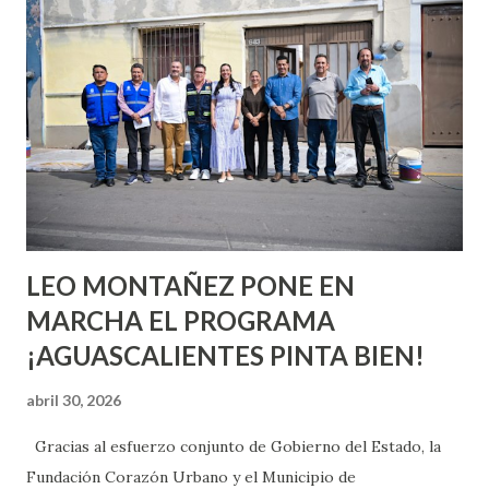
quienes ya han tenido relaciones sexuales no son expertos
o expertas en el tema. Siempre hay algo nuevo que
aprender y nuevas experiencias que conocer. Si eres una
chica y aún no has tenido relaciones sexuales, tal vez
pienses que el sexo será increíble y no puedas esperar para
experimentarlo, pero como cualquier persona con
experiencia te dirá, siempre es mejor cuando ambas partes
son suficientemen...
LEO MONTAÑEZ PONE EN
MARCHA EL PROGRAMA
¡AGUASCALIENTES PINTA BIEN!
abril 30, 2026
Gracias al esfuerzo conjunto de Gobierno del Estado, la
Fundación Corazón Urbano y el Municipio de