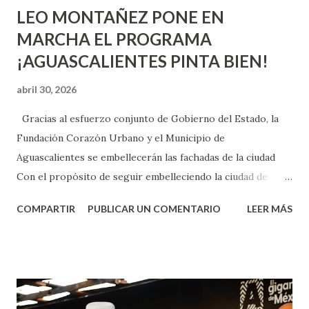
LEO MONTAÑEZ PONE EN
MARCHA EL PROGRAMA
¡AGUASCALIENTES PINTA BIEN!
abril 30, 2026
Gracias al esfuerzo conjunto de Gobierno del Estado, la
Fundación Corazón Urbano y el Municipio de
Aguascalientes se embellecerán las fachadas de la ciudad
Con el propósito de seguir embelleciendo la ciudad de
Aguascalientes, la mañana de este jueves, el presidente
COMPARTIR
PUBLICAR UN COMENTARIO
LEER MÁS
municipal, Leo Montañez dio inicio al programa
¡Aguascalientes Pinta Bien!, a través del cual se pintarán
fachadas en diversos puntos de la capital, gracias a la suma
de esfuerzos entre Gobierno del Estado, la Fundación
Corazón Urbano y el Municipio capital. Leo Montañez