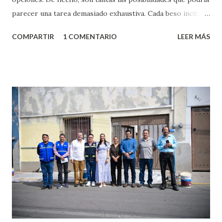
parecer una tarea demasiado exhaustiva. Cada beso incita
algo nuevo y cada roce de tu piel contra la suya estimula
COMPARTIR
1 COMENTARIO
LEER MÁS
partes de ti que jamás hubieras imaginado. El problema es
que se supone que deberías saber todo sobre el sexo
incluso antes de haberlo experimentado. Es como si la vida
esperara que estés lista para lo que sea cuando aún no
conoces ni la mitad de lo que deberías saber. Pero incluso
quienes ya han tenido relaciones sexuales no son expertos
o expertas en el tema. Siempre hay algo nuevo que
aprender y nuevas experiencias que conocer. Si eres una
chica y aún no has tenido relaciones sexuales, tal vez
pienses que el sexo será increíble y no puedas esperar para
experimentarlo, pero como cualquier persona con
experiencia te dirá, siempre es mejor cuando ambas partes
son suficientemen...