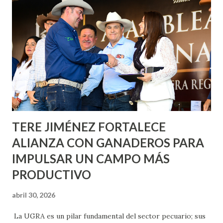
informó que en este programa se usarán cerca de 90 mil
metros cuadrados de pintura, para dar inicio en la calle
Nieto, entre Jesús F. Elizondo y la calle 22 de Octubre, con
lo que se aplicará pintura en 66 casas. Posteriormente se
llevará este programa a Villas de Nuestra Señora de la
Asunción, Avenida Alameda y Decreto 27 de Septiembre, en
los edificios FOVISSSTE Ojo de Agua, en la comunidad
Norias de Paso Hondo y en los edificios de...
TERE JIMÉNEZ FORTALECE
ALIANZA CON GANADEROS PARA
IMPULSAR UN CAMPO MÁS
PRODUCTIVO
abril 30, 2026
La UGRA es un pilar fundamental del sector pecuario; sus