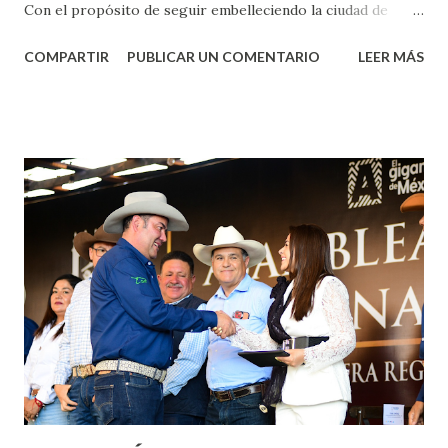
Con el propósito de seguir embelleciendo la ciudad de
Aguascalientes, la mañana de este jueves, el presidente
COMPARTIR
PUBLICAR UN COMENTARIO
LEER MÁS
municipal, Leo Montañez dio inicio al programa
¡Aguascalientes Pinta Bien!, a través del cual se pintarán
fachadas en diversos puntos de la capital, gracias a la suma
de esfuerzos entre Gobierno del Estado, la Fundación
Corazón Urbano y el Municipio capital. Leo Montañez
informó que en este programa se usarán cerca de 90 mil
metros cuadrados de pintura, para dar inicio en la calle
Nieto, entre Jesús F. Elizondo y la calle 22 de Octubre, con
lo que se aplicará pintura en 66 casas. Posteriormente se
llevará este programa a Villas de Nuestra Señora de la
Asunción, Avenida Alameda y Decreto 27 de Septiembre, en
los edificios FOVISSSTE Ojo de Agua, en la comunidad
Norias de Paso Hondo y en los edificios de...