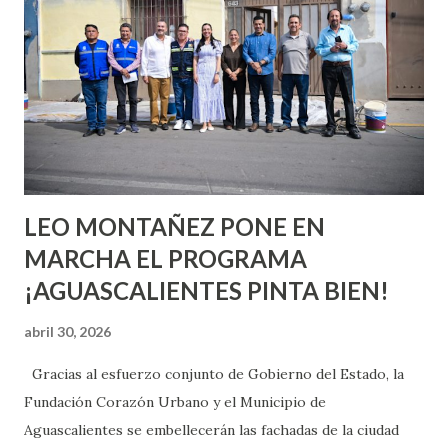
o expertas en el tema. Siempre hay algo nuevo que
aprender y nuevas experiencias que conocer. Si eres una
chica y aún no has tenido relaciones sexuales, tal vez
pienses que el sexo será increíble y no puedas esperar para
experimentarlo, pero como cualquier persona con
experiencia te dirá, siempre es mejor cuando ambas partes
son suficientemen...
LEO MONTAÑEZ PONE EN
MARCHA EL PROGRAMA
¡AGUASCALIENTES PINTA BIEN!
abril 30, 2026
Gracias al esfuerzo conjunto de Gobierno del Estado, la
Fundación Corazón Urbano y el Municipio de
Aguascalientes se embellecerán las fachadas de la ciudad