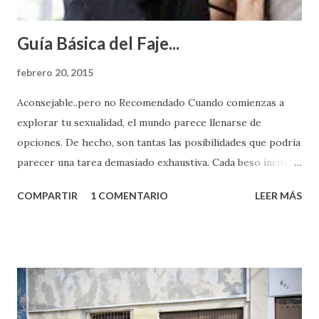
Guía Básica del Faje...
febrero 20, 2015
Aconsejable..pero no Recomendado Cuando comienzas a
explorar tu sexualidad, el mundo parece llenarse de
opciones. De hecho, son tantas las posibilidades que podría
parecer una tarea demasiado exhaustiva. Cada beso incita
algo nuevo y cada roce de tu piel contra la suya estimula
COMPARTIR
1 COMENTARIO
LEER MÁS
partes de ti que jamás hubieras imaginado. El problema es
que se supone que deberías saber todo sobre el sexo
incluso antes de haberlo experimentado. Es como si la vida
esperara que estés lista para lo que sea cuando aún no
conoces ni la mitad de lo que deberías saber. Pero incluso
quienes ya han tenido relaciones sexuales no son expertos