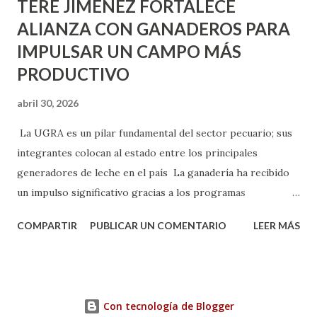
TERE JIMÉNEZ FORTALECE
ALIANZA CON GANADEROS PARA
IMPULSAR UN CAMPO MÁS
PRODUCTIVO
abril 30, 2026
La UGRA es un pilar fundamental del sector pecuario; sus
integrantes colocan al estado entre los principales
generadores de leche en el país La ganadería ha recibido
un impulso significativo gracias a los programas
implementados por la gobernadora Como una clara
COMPARTIR
PUBLICAR UN COMENTARIO
LEER MÁS
muestra de su respaldo firme y decidido al campo, la
gobernadora Tere Jiménez clausuró la Asamblea General
Ordinaria de la Unión Ganadera Regional de Aguascalientes
(UGRA), realizada en la Isla San Marcos, donde reafirmó su
Con tecnología de Blogger
compromiso de trabajar de la mano con los productores