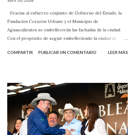
abril 30, 2026
Gracias al esfuerzo conjunto de Gobierno del Estado, la
Fundación Corazón Urbano y el Municipio de
Aguascalientes se embellecerán las fachadas de la ciudad
Con el propósito de seguir embelleciendo la ciudad de
Aguascalientes, la mañana de este jueves, el presidente
COMPARTIR
PUBLICAR UN COMENTARIO
LEER MÁS
municipal, Leo Montañez dio inicio al programa
¡Aguascalientes Pinta Bien!, a través del cual se pintarán
fachadas en diversos puntos de la capital, gracias a la suma
de esfuerzos entre Gobierno del Estado, la Fundación
Corazón Urbano y el Municipio capital. Leo Montañez
informó que en este programa se usarán cerca de 90 mil
metros cuadrados de pintura, para dar inicio en la calle
Nieto, entre Jesús F. Elizondo y la calle 22 de Octubre, con
lo que se aplicará pintura en 66 casas. Posteriormente se
llevará este programa a Villas de Nuestra Señora de la