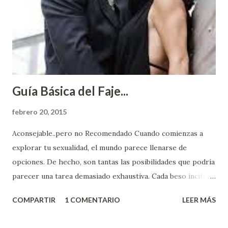
Guía Básica del Faje...
febrero 20, 2015
Aconsejable..pero no Recomendado Cuando comienzas a
explorar tu sexualidad, el mundo parece llenarse de
opciones. De hecho, son tantas las posibilidades que podría
parecer una tarea demasiado exhaustiva. Cada beso incita
algo nuevo y cada roce de tu piel contra la suya estimula
COMPARTIR
1 COMENTARIO
LEER MÁS
partes de ti que jamás hubieras imaginado. El problema es
que se supone que deberías saber todo sobre el sexo