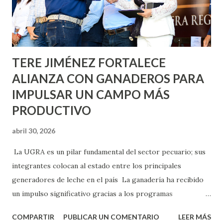
Asunción, Avenida Alameda y Decreto 27 de Septiembre, en
los edificios FOVISSSTE Ojo de Agua, en la comunidad
Norias de Paso Hondo y en los edificios de...
TERE JIMÉNEZ FORTALECE
ALIANZA CON GANADEROS PARA
IMPULSAR UN CAMPO MÁS
PRODUCTIVO
abril 30, 2026
La UGRA es un pilar fundamental del sector pecuario; sus
integrantes colocan al estado entre los principales
generadores de leche en el país La ganadería ha recibido
un impulso significativo gracias a los programas
implementados por la gobernadora Como una clara
COMPARTIR
PUBLICAR UN COMENTARIO
LEER MÁS
muestra de su respaldo firme y decidido al campo, la