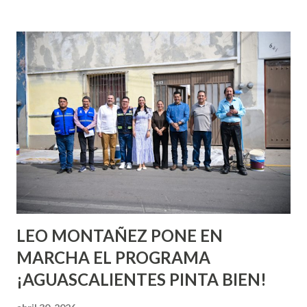
incluso antes de haberlo experimentado. Es como si la vida
esperara que estés lista para lo que sea cuando aún no
conoces ni la mitad de lo que deberías saber. Pero incluso
quienes ya han tenido relaciones sexuales no son expertos
o expertas en el tema. Siempre hay algo nuevo que
aprender y nuevas experiencias que conocer. Si eres una
chica y aún no has tenido relaciones sexuales, tal vez
pienses que el sexo será increíble y no puedas esperar para
experimentarlo, pero como cualquier persona con
experiencia te dirá, siempre es mejor cuando ambas partes
son suficientemen...
LEO MONTAÑEZ PONE EN
MARCHA EL PROGRAMA
¡AGUASCALIENTES PINTA BIEN!