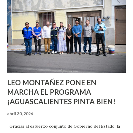
quienes ya han tenido relaciones sexuales no son expertos
o expertas en el tema. Siempre hay algo nuevo que
aprender y nuevas experiencias que conocer. Si eres una
chica y aún no has tenido relaciones sexuales, tal vez
pienses que el sexo será increíble y no puedas esperar para
experimentarlo, pero como cualquier persona con
experiencia te dirá, siempre es mejor cuando ambas partes
son suficientemen...
LEO MONTAÑEZ PONE EN
MARCHA EL PROGRAMA
¡AGUASCALIENTES PINTA BIEN!
abril 30, 2026
Gracias al esfuerzo conjunto de Gobierno del Estado, la