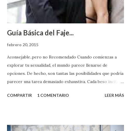
Guía Básica del Faje...
febrero 20, 2015
Aconsejable..pero no Recomendado Cuando comienzas a
explorar tu sexualidad, el mundo parece llenarse de
opciones. De hecho, son tantas las posibilidades que podría
parecer una tarea demasiado exhaustiva. Cada beso incita
algo nuevo y cada roce de tu piel contra la suya estimula
COMPARTIR
1 COMENTARIO
LEER MÁS
partes de ti que jamás hubieras imaginado. El problema es
que se supone que deberías saber todo sobre el sexo
incluso antes de haberlo experimentado. Es como si la vida
esperara que estés lista para lo que sea cuando aún no
conoces ni la mitad de lo que deberías saber. Pero incluso