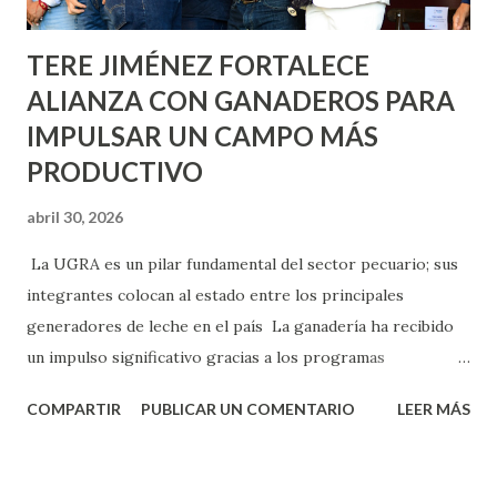
Norias de Paso Hondo y en los edificios de...
TERE JIMÉNEZ FORTALECE
ALIANZA CON GANADEROS PARA
IMPULSAR UN CAMPO MÁS
PRODUCTIVO
abril 30, 2026
La UGRA es un pilar fundamental del sector pecuario; sus
integrantes colocan al estado entre los principales
generadores de leche en el país La ganadería ha recibido
un impulso significativo gracias a los programas
implementados por la gobernadora Como una clara
COMPARTIR
PUBLICAR UN COMENTARIO
LEER MÁS
muestra de su respaldo firme y decidido al campo, la
gobernadora Tere Jiménez clausuró la Asamblea General
Ordinaria de la Unión Ganadera Regional de Aguascalientes