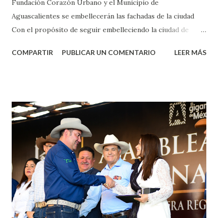
Fundación Corazón Urbano y el Municipio de
Aguascalientes se embellecerán las fachadas de la ciudad
Con el propósito de seguir embelleciendo la ciudad de
Aguascalientes, la mañana de este jueves, el presidente
COMPARTIR
PUBLICAR UN COMENTARIO
LEER MÁS
municipal, Leo Montañez dio inicio al programa
¡Aguascalientes Pinta Bien!, a través del cual se pintarán
fachadas en diversos puntos de la capital, gracias a la suma
de esfuerzos entre Gobierno del Estado, la Fundación
Corazón Urbano y el Municipio capital. Leo Montañez
informó que en este programa se usarán cerca de 90 mil
metros cuadrados de pintura, para dar inicio en la calle
Nieto, entre Jesús F. Elizondo y la calle 22 de Octubre, con
lo que se aplicará pintura en 66 casas. Posteriormente se
llevará este programa a Villas de Nuestra Señora de la
Asunción, Avenida Alameda y Decreto 27 de Septiembre, en
los edificios FOVISSSTE Ojo de Agua, en la comunidad