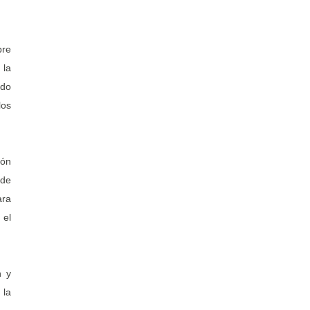
bre
 la
ndo
los
ión
 de
ara
 el
n y
 la