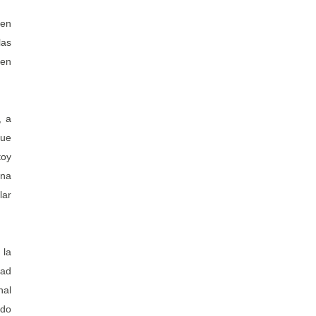
 en
las
 en
, a
que
toy
ana
lar
 la
dad
nal
odo