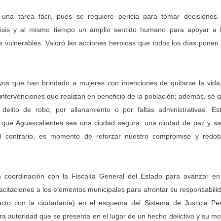
una tarea fácil, pues se requiere pericia para tomar decisiones
risis y al mismo tiempo un amplio sentido humano para apoyar a 
 vulnerables. Valoró las acciones heroicas que todos los días ponen
yos que han brindado a mujeres con intenciones de quitarse la vida
intervenciones que realizan en beneficio de la población; además, sé 
delito de robo, por allanamiento o por faltas administrativas. Es
a que Aguascalientes sea una ciudad segura, una ciudad de paz y s
al contrario, es momento de reforzar nuestro compromiso y redob
 coordinación con la Fiscalía General del Estado para avanzar en
apacitaciones a los elementos municipales para afrontar su responsabili
acto con la ciudadanía) en el esquema del Sistema de Justicia Pe
era autoridad que se presenta en el lugar de un hecho delictivo y su m