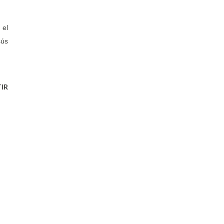
 el
sús
IR