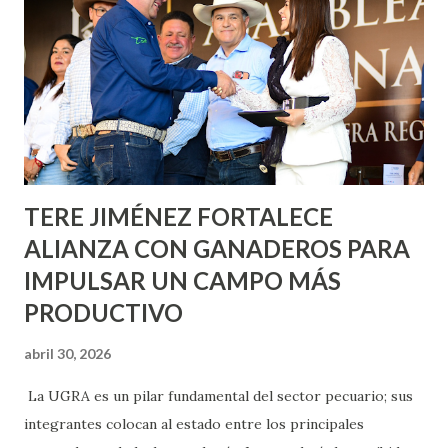
Nieto, entre Jesús F. Elizondo y la calle 22 de Octubre, con
lo que se aplicará pintura en 66 casas. Posteriormente se
llevará este programa a Villas de Nuestra Señora de la
Asunción, Avenida Alameda y Decreto 27 de Septiembre, en
los edificios FOVISSSTE Ojo de Agua, en la comunidad
Norias de Paso Hondo y en los edificios de...
TERE JIMÉNEZ FORTALECE
ALIANZA CON GANADEROS PARA
IMPULSAR UN CAMPO MÁS
PRODUCTIVO
abril 30, 2026
La UGRA es un pilar fundamental del sector pecuario; sus
integrantes colocan al estado entre los principales