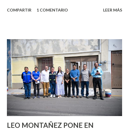
algo nuevo y cada roce de tu piel contra la suya estimula
COMPARTIR
1 COMENTARIO
LEER MÁS
partes de ti que jamás hubieras imaginado. El problema es
que se supone que deberías saber todo sobre el sexo
incluso antes de haberlo experimentado. Es como si la vida
esperara que estés lista para lo que sea cuando aún no
conoces ni la mitad de lo que deberías saber. Pero incluso
quienes ya han tenido relaciones sexuales no son expertos
o expertas en el tema. Siempre hay algo nuevo que
aprender y nuevas experiencias que conocer. Si eres una
chica y aún no has tenido relaciones sexuales, tal vez
pienses que el sexo será increíble y no puedas esperar para
experimentarlo, pero como cualquier persona con
experiencia te dirá, siempre es mejor cuando ambas partes
son suficientemen...
LEO MONTAÑEZ PONE EN