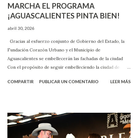
MARCHA EL PROGRAMA
¡AGUASCALIENTES PINTA BIEN!
abril 30, 2026
Gracias al esfuerzo conjunto de Gobierno del Estado, la
Fundación Corazón Urbano y el Municipio de
Aguascalientes se embellecerán las fachadas de la ciudad
Con el propósito de seguir embelleciendo la ciudad de
Aguascalientes, la mañana de este jueves, el presidente
COMPARTIR
PUBLICAR UN COMENTARIO
LEER MÁS
municipal, Leo Montañez dio inicio al programa
¡Aguascalientes Pinta Bien!, a través del cual se pintarán
fachadas en diversos puntos de la capital, gracias a la suma
de esfuerzos entre Gobierno del Estado, la Fundación
Corazón Urbano y el Municipio capital. Leo Montañez
informó que en este programa se usarán cerca de 90 mil
metros cuadrados de pintura, para dar inicio en la calle