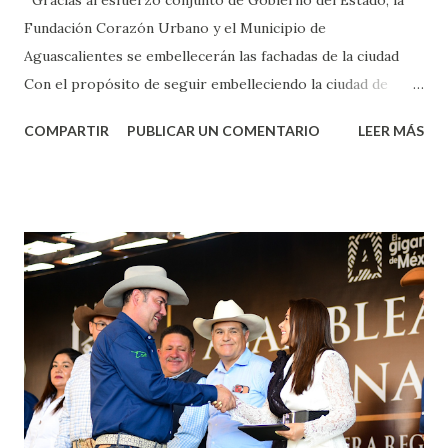
Gracias al esfuerzo conjunto de Gobierno del Estado, la
Fundación Corazón Urbano y el Municipio de
Aguascalientes se embellecerán las fachadas de la ciudad
Con el propósito de seguir embelleciendo la ciudad de
Aguascalientes, la mañana de este jueves, el presidente
COMPARTIR
PUBLICAR UN COMENTARIO
LEER MÁS
municipal, Leo Montañez dio inicio al programa
¡Aguascalientes Pinta Bien!, a través del cual se pintarán
fachadas en diversos puntos de la capital, gracias a la suma
de esfuerzos entre Gobierno del Estado, la Fundación
Corazón Urbano y el Municipio capital. Leo Montañez
informó que en este programa se usarán cerca de 90 mil
metros cuadrados de pintura, para dar inicio en la calle
Nieto, entre Jesús F. Elizondo y la calle 22 de Octubre, con
lo que se aplicará pintura en 66 casas. Posteriormente se
llevará este programa a Villas de Nuestra Señora de la
Asunción, Avenida Alameda y Decreto 27 de Septiembre, en