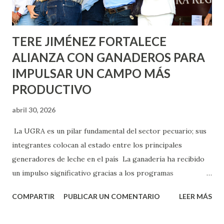
los edificios FOVISSSTE Ojo de Agua, en la comunidad
Norias de Paso Hondo y en los edificios de...
TERE JIMÉNEZ FORTALECE
ALIANZA CON GANADEROS PARA
IMPULSAR UN CAMPO MÁS
PRODUCTIVO
abril 30, 2026
La UGRA es un pilar fundamental del sector pecuario; sus
integrantes colocan al estado entre los principales
generadores de leche en el país La ganadería ha recibido
un impulso significativo gracias a los programas
implementados por la gobernadora Como una clara
COMPARTIR
PUBLICAR UN COMENTARIO
LEER MÁS
muestra de su respaldo firme y decidido al campo, la
gobernadora Tere Jiménez clausuró la Asamblea General