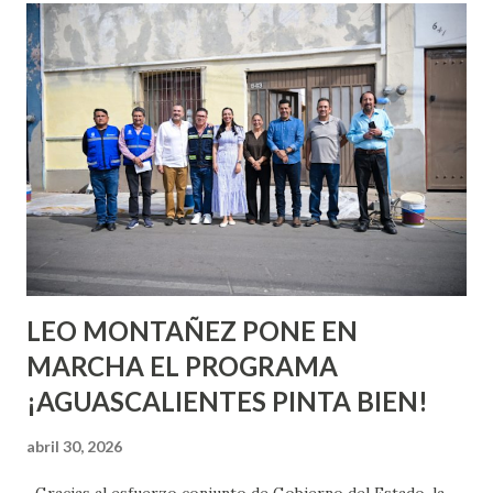
conoces ni la mitad de lo que deberías saber. Pero incluso
quienes ya han tenido relaciones sexuales no son expertos
o expertas en el tema. Siempre hay algo nuevo que
aprender y nuevas experiencias que conocer. Si eres una
chica y aún no has tenido relaciones sexuales, tal vez
pienses que el sexo será increíble y no puedas esperar para
experimentarlo, pero como cualquier persona con
experiencia te dirá, siempre es mejor cuando ambas partes
son suficientemen...
LEO MONTAÑEZ PONE EN
MARCHA EL PROGRAMA
¡AGUASCALIENTES PINTA BIEN!
abril 30, 2026