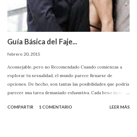
Guía Básica del Faje...
febrero 20, 2015
Aconsejable..pero no Recomendado Cuando comienzas a
explorar tu sexualidad, el mundo parece llenarse de
opciones. De hecho, son tantas las posibilidades que podría
parecer una tarea demasiado exhaustiva. Cada beso incita
algo nuevo y cada roce de tu piel contra la suya estimula
COMPARTIR
1 COMENTARIO
LEER MÁS
partes de ti que jamás hubieras imaginado. El problema es
que se supone que deberías saber todo sobre el sexo
incluso antes de haberlo experimentado. Es como si la vida
esperara que estés lista para lo que sea cuando aún no