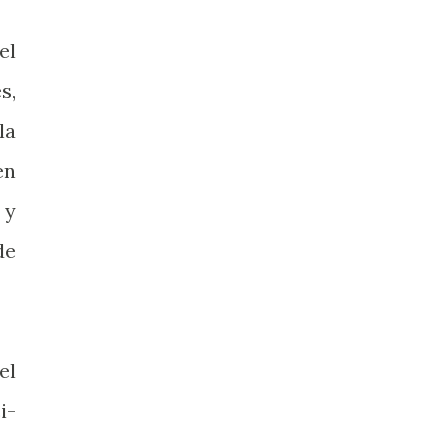
el
s,
la
en
 y
de
el
i-