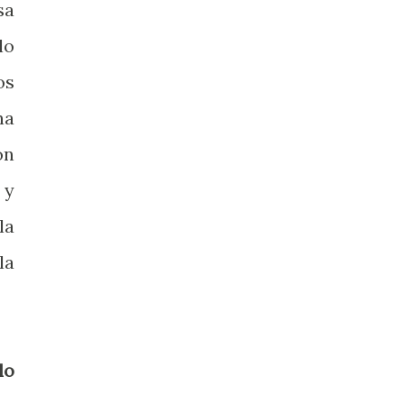
sa
lo
os
na
on
 y
la
la
lo