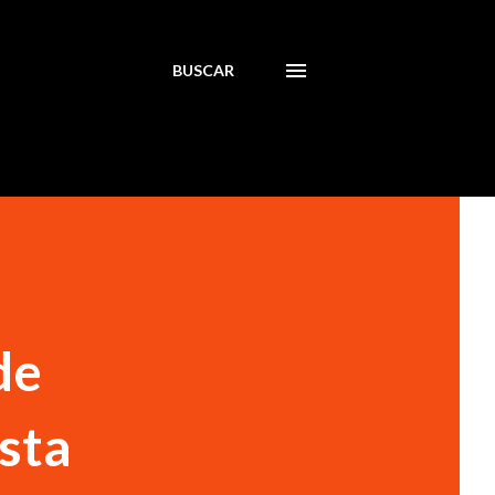
BUSCAR
de
ista