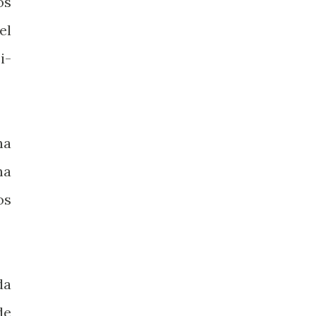
os
el
i-
na
na
os
da
de