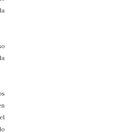
la
so
la
os
en
el
lo