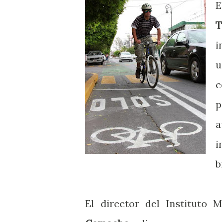
E
T
i
u
c
p
a
i
b
El director del Instituto 