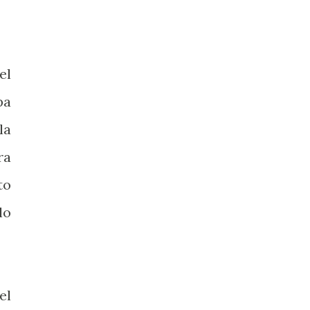
el
pa
la
ra
to
lo
el