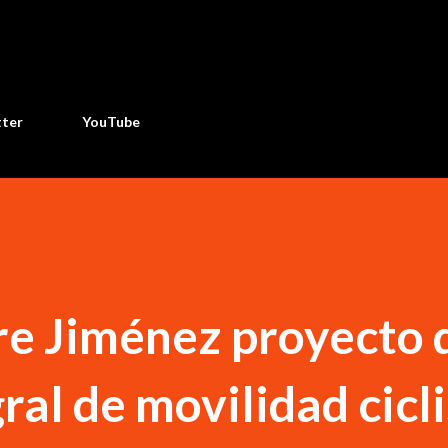
Ir al contenido principal
tter
YouTube
re Jiménez proyecto 
ral de movilidad cicl