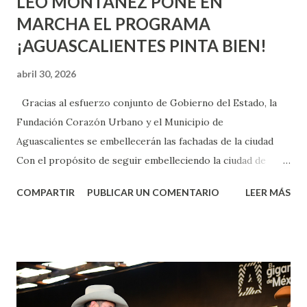
LEO MONTAÑEZ PONE EN
MARCHA EL PROGRAMA
¡AGUASCALIENTES PINTA BIEN!
abril 30, 2026
Gracias al esfuerzo conjunto de Gobierno del Estado, la
Fundación Corazón Urbano y el Municipio de
Aguascalientes se embellecerán las fachadas de la ciudad
Con el propósito de seguir embelleciendo la ciudad de
Aguascalientes, la mañana de este jueves, el presidente
COMPARTIR
PUBLICAR UN COMENTARIO
LEER MÁS
municipal, Leo Montañez dio inicio al programa
¡Aguascalientes Pinta Bien!, a través del cual se pintarán
fachadas en diversos puntos de la capital, gracias a la suma
de esfuerzos entre Gobierno del Estado, la Fundación
Corazón Urbano y el Municipio capital. Leo Montañez
informó que en este programa se usarán cerca de 90 mil