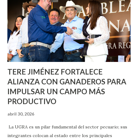
metros cuadrados de pintura, para dar inicio en la calle
Nieto, entre Jesús F. Elizondo y la calle 22 de Octubre, con
lo que se aplicará pintura en 66 casas. Posteriormente se
llevará este programa a Villas de Nuestra Señora de la
Asunción, Avenida Alameda y Decreto 27 de Septiembre, en
los edificios FOVISSSTE Ojo de Agua, en la comunidad
Norias de Paso Hondo y en los edificios de...
TERE JIMÉNEZ FORTALECE
ALIANZA CON GANADEROS PARA
IMPULSAR UN CAMPO MÁS
PRODUCTIVO
abril 30, 2026
La UGRA es un pilar fundamental del sector pecuario; sus
integrantes colocan al estado entre los principales