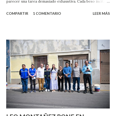
parecer una tarea demasiado exhaustiva. Cada beso incita
algo nuevo y cada roce de tu piel contra la suya estimula
COMPARTIR
1 COMENTARIO
LEER MÁS
partes de ti que jamás hubieras imaginado. El problema es
que se supone que deberías saber todo sobre el sexo
incluso antes de haberlo experimentado. Es como si la vida
esperara que estés lista para lo que sea cuando aún no
conoces ni la mitad de lo que deberías saber. Pero incluso
quienes ya han tenido relaciones sexuales no son expertos
o expertas en el tema. Siempre hay algo nuevo que
aprender y nuevas experiencias que conocer. Si eres una
chica y aún no has tenido relaciones sexuales, tal vez
pienses que el sexo será increíble y no puedas esperar para
experimentarlo, pero como cualquier persona con
experiencia te dirá, siempre es mejor cuando ambas partes
son suficientemen...