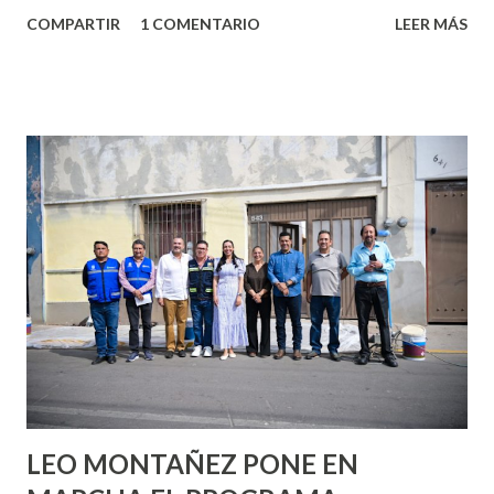
algo nuevo y cada roce de tu piel contra la suya estimula
COMPARTIR
1 COMENTARIO
LEER MÁS
partes de ti que jamás hubieras imaginado. El problema es
que se supone que deberías saber todo sobre el sexo
incluso antes de haberlo experimentado. Es como si la vida
esperara que estés lista para lo que sea cuando aún no
conoces ni la mitad de lo que deberías saber. Pero incluso
quienes ya han tenido relaciones sexuales no son expertos
o expertas en el tema. Siempre hay algo nuevo que
aprender y nuevas experiencias que conocer. Si eres una
chica y aún no has tenido relaciones sexuales, tal vez
pienses que el sexo será increíble y no puedas esperar para
experimentarlo, pero como cualquier persona con
experiencia te dirá, siempre es mejor cuando ambas partes
son suficientemen...
LEO MONTAÑEZ PONE EN