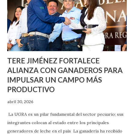
Nieto, entre Jesús F. Elizondo y la calle 22 de Octubre, con
lo que se aplicará pintura en 66 casas. Posteriormente se
llevará este programa a Villas de Nuestra Señora de la
Asunción, Avenida Alameda y Decreto 27 de Septiembre, en
los edificios FOVISSSTE Ojo de Agua, en la comunidad
Norias de Paso Hondo y en los edificios de...
TERE JIMÉNEZ FORTALECE
ALIANZA CON GANADEROS PARA
IMPULSAR UN CAMPO MÁS
PRODUCTIVO
abril 30, 2026
La UGRA es un pilar fundamental del sector pecuario; sus
integrantes colocan al estado entre los principales
generadores de leche en el país La ganadería ha recibido