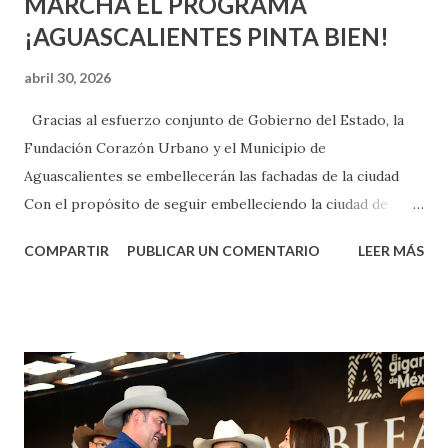
MARCHA EL PROGRAMA
¡AGUASCALIENTES PINTA BIEN!
abril 30, 2026
Gracias al esfuerzo conjunto de Gobierno del Estado, la
Fundación Corazón Urbano y el Municipio de
Aguascalientes se embellecerán las fachadas de la ciudad
Con el propósito de seguir embelleciendo la ciudad de
Aguascalientes, la mañana de este jueves, el presidente
COMPARTIR
PUBLICAR UN COMENTARIO
LEER MÁS
municipal, Leo Montañez dio inicio al programa
¡Aguascalientes Pinta Bien!, a través del cual se pintarán
fachadas en diversos puntos de la capital, gracias a la suma
de esfuerzos entre Gobierno del Estado, la Fundación
Corazón Urbano y el Municipio capital. Leo Montañez
informó que en este programa se usarán cerca de 90 mil
metros cuadrados de pintura, para dar inicio en la calle