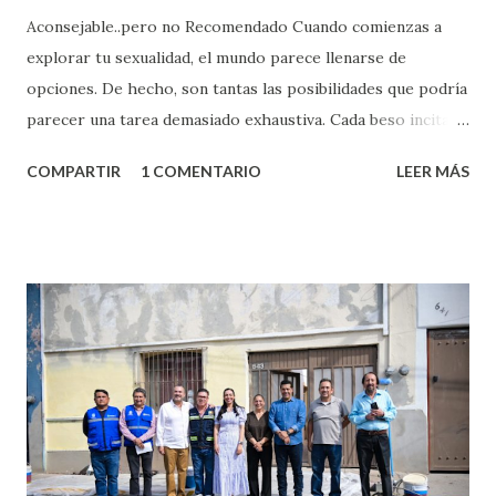
Aconsejable..pero no Recomendado Cuando comienzas a
explorar tu sexualidad, el mundo parece llenarse de
opciones. De hecho, son tantas las posibilidades que podría
parecer una tarea demasiado exhaustiva. Cada beso incita
algo nuevo y cada roce de tu piel contra la suya estimula
COMPARTIR
1 COMENTARIO
LEER MÁS
partes de ti que jamás hubieras imaginado. El problema es
que se supone que deberías saber todo sobre el sexo
incluso antes de haberlo experimentado. Es como si la vida
esperara que estés lista para lo que sea cuando aún no
conoces ni la mitad de lo que deberías saber. Pero incluso
quienes ya han tenido relaciones sexuales no son expertos
o expertas en el tema. Siempre hay algo nuevo que
aprender y nuevas experiencias que conocer. Si eres una
chica y aún no has tenido relaciones sexuales, tal vez
pienses que el sexo será increíble y no puedas esperar para
experimentarlo, pero como cualquier persona con