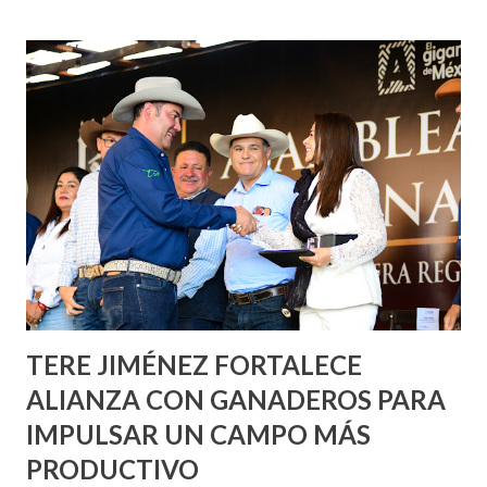
fachadas en diversos puntos de la capital, gracias a la suma
de esfuerzos entre Gobierno del Estado, la Fundación
Corazón Urbano y el Municipio capital. Leo Montañez
informó que en este programa se usarán cerca de 90 mil
metros cuadrados de pintura, para dar inicio en la calle
Nieto, entre Jesús F. Elizondo y la calle 22 de Octubre, con
lo que se aplicará pintura en 66 casas. Posteriormente se
llevará este programa a Villas de Nuestra Señora de la
Asunción, Avenida Alameda y Decreto 27 de Septiembre, en
los edificios FOVISSSTE Ojo de Agua, en la comunidad
Norias de Paso Hondo y en los edificios de...
TERE JIMÉNEZ FORTALECE
ALIANZA CON GANADEROS PARA
IMPULSAR UN CAMPO MÁS
PRODUCTIVO