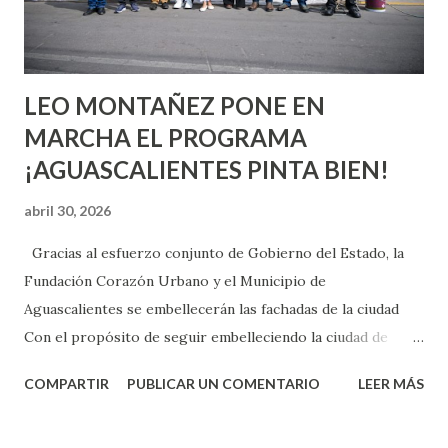
experiencia te dirá, siempre es mejor cuando ambas partes
son suficientemen...
LEO MONTAÑEZ PONE EN
MARCHA EL PROGRAMA
¡AGUASCALIENTES PINTA BIEN!
abril 30, 2026
Gracias al esfuerzo conjunto de Gobierno del Estado, la
Fundación Corazón Urbano y el Municipio de
Aguascalientes se embellecerán las fachadas de la ciudad
Con el propósito de seguir embelleciendo la ciudad de
Aguascalientes, la mañana de este jueves, el presidente
COMPARTIR
PUBLICAR UN COMENTARIO
LEER MÁS
municipal, Leo Montañez dio inicio al programa
¡Aguascalientes Pinta Bien!, a través del cual se pintarán