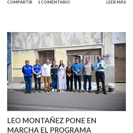
COMPARTIR
1 COMENTARIO
LEER MÁS
partes de ti que jamás hubieras imaginado. El problema es
que se supone que deberías saber todo sobre el sexo
incluso antes de haberlo experimentado. Es como si la vida
esperara que estés lista para lo que sea cuando aún no
conoces ni la mitad de lo que deberías saber. Pero incluso
quienes ya han tenido relaciones sexuales no son expertos
o expertas en el tema. Siempre hay algo nuevo que
aprender y nuevas experiencias que conocer. Si eres una
chica y aún no has tenido relaciones sexuales, tal vez
pienses que el sexo será increíble y no puedas esperar para
experimentarlo, pero como cualquier persona con
experiencia te dirá, siempre es mejor cuando ambas partes
son suficientemen...
LEO MONTAÑEZ PONE EN
MARCHA EL PROGRAMA