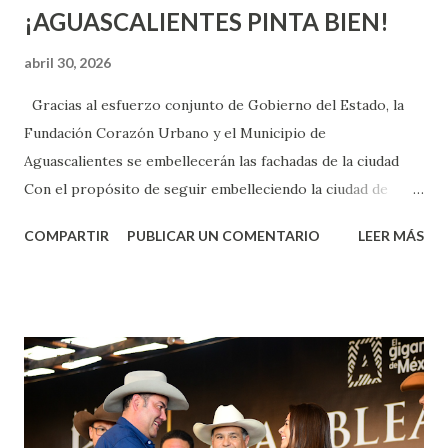
¡AGUASCALIENTES PINTA BIEN!
abril 30, 2026
Gracias al esfuerzo conjunto de Gobierno del Estado, la
Fundación Corazón Urbano y el Municipio de
Aguascalientes se embellecerán las fachadas de la ciudad
Con el propósito de seguir embelleciendo la ciudad de
Aguascalientes, la mañana de este jueves, el presidente
COMPARTIR
PUBLICAR UN COMENTARIO
LEER MÁS
municipal, Leo Montañez dio inicio al programa
¡Aguascalientes Pinta Bien!, a través del cual se pintarán
fachadas en diversos puntos de la capital, gracias a la suma
de esfuerzos entre Gobierno del Estado, la Fundación
Corazón Urbano y el Municipio capital. Leo Montañez
informó que en este programa se usarán cerca de 90 mil
metros cuadrados de pintura, para dar inicio en la calle
Nieto, entre Jesús F. Elizondo y la calle 22 de Octubre, con