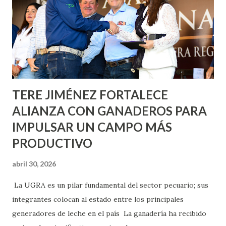
lo que se aplicará pintura en 66 casas. Posteriormente se
llevará este programa a Villas de Nuestra Señora de la
Asunción, Avenida Alameda y Decreto 27 de Septiembre, en
los edificios FOVISSSTE Ojo de Agua, en la comunidad
Norias de Paso Hondo y en los edificios de...
TERE JIMÉNEZ FORTALECE
ALIANZA CON GANADEROS PARA
IMPULSAR UN CAMPO MÁS
PRODUCTIVO
abril 30, 2026
La UGRA es un pilar fundamental del sector pecuario; sus
integrantes colocan al estado entre los principales
generadores de leche en el país La ganadería ha recibido