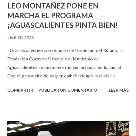
LEO MONTAÑEZ PONE EN
MARCHA EL PROGRAMA
¡AGUASCALIENTES PINTA BIEN!
abril 30, 2026
Gracias al esfuerzo conjunto de Gobierno del Estado, la
Fundación Corazón Urbano y el Municipio de
Aguascalientes se embellecerán las fachadas de la ciudad
Con el propósito de seguir embelleciendo la ciudad de
Aguascalientes, la mañana de este jueves, el presidente
COMPARTIR
PUBLICAR UN COMENTARIO
LEER MÁS
municipal, Leo Montañez dio inicio al programa
¡Aguascalientes Pinta Bien!, a través del cual se pintarán
fachadas en diversos puntos de la capital, gracias a la suma
de esfuerzos entre Gobierno del Estado, la Fundación
Corazón Urbano y el Municipio capital. Leo Montañez
informó que en este programa se usarán cerca de 90 mil