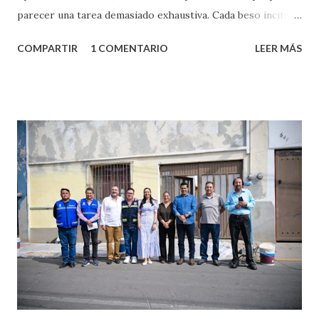
parecer una tarea demasiado exhaustiva. Cada beso incita
algo nuevo y cada roce de tu piel contra la suya estimula
COMPARTIR
1 COMENTARIO
LEER MÁS
partes de ti que jamás hubieras imaginado. El problema es
que se supone que deberías saber todo sobre el sexo
incluso antes de haberlo experimentado. Es como si la vida
esperara que estés lista para lo que sea cuando aún no
conoces ni la mitad de lo que deberías saber. Pero incluso
quienes ya han tenido relaciones sexuales no son expertos
o expertas en el tema. Siempre hay algo nuevo que
aprender y nuevas experiencias que conocer. Si eres una
chica y aún no has tenido relaciones sexuales, tal vez
pienses que el sexo será increíble y no puedas esperar para
experimentarlo, pero como cualquier persona con
experiencia te dirá, siempre es mejor cuando ambas partes
son suficientemen...