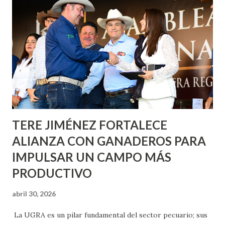
metros cuadrados de pintura, para dar inicio en la calle
Nieto, entre Jesús F. Elizondo y la calle 22 de Octubre, con
lo que se aplicará pintura en 66 casas. Posteriormente se
llevará este programa a Villas de Nuestra Señora de la
Asunción, Avenida Alameda y Decreto 27 de Septiembre, en
los edificios FOVISSSTE Ojo de Agua, en la comunidad
Norias de Paso Hondo y en los edificios de...
TERE JIMÉNEZ FORTALECE
ALIANZA CON GANADEROS PARA
IMPULSAR UN CAMPO MÁS
PRODUCTIVO
abril 30, 2026
La UGRA es un pilar fundamental del sector pecuario; sus