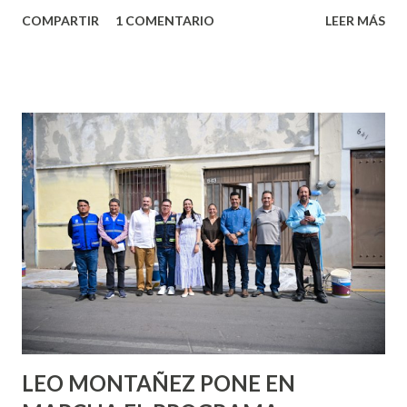
algo nuevo y cada roce de tu piel contra la suya estimula
COMPARTIR
1 COMENTARIO
LEER MÁS
partes de ti que jamás hubieras imaginado. El problema es
que se supone que deberías saber todo sobre el sexo
incluso antes de haberlo experimentado. Es como si la vida
esperara que estés lista para lo que sea cuando aún no
conoces ni la mitad de lo que deberías saber. Pero incluso
quienes ya han tenido relaciones sexuales no son expertos
o expertas en el tema. Siempre hay algo nuevo que
aprender y nuevas experiencias que conocer. Si eres una
chica y aún no has tenido relaciones sexuales, tal vez
pienses que el sexo será increíble y no puedas esperar para
experimentarlo, pero como cualquier persona con
experiencia te dirá, siempre es mejor cuando ambas partes
son suficientemen...
LEO MONTAÑEZ PONE EN