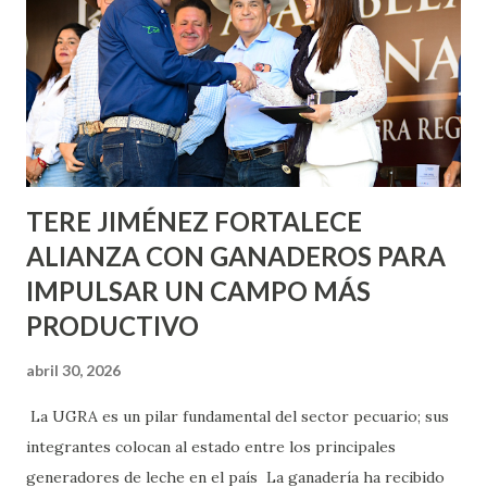
Nieto, entre Jesús F. Elizondo y la calle 22 de Octubre, con
lo que se aplicará pintura en 66 casas. Posteriormente se
llevará este programa a Villas de Nuestra Señora de la
Asunción, Avenida Alameda y Decreto 27 de Septiembre, en
los edificios FOVISSSTE Ojo de Agua, en la comunidad
Norias de Paso Hondo y en los edificios de...
TERE JIMÉNEZ FORTALECE
ALIANZA CON GANADEROS PARA
IMPULSAR UN CAMPO MÁS
PRODUCTIVO
abril 30, 2026
La UGRA es un pilar fundamental del sector pecuario; sus
integrantes colocan al estado entre los principales
generadores de leche en el país La ganadería ha recibido