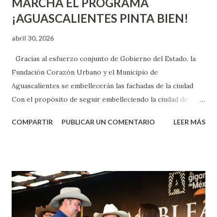
MARCHA EL PROGRAMA
¡AGUASCALIENTES PINTA BIEN!
abril 30, 2026
Gracias al esfuerzo conjunto de Gobierno del Estado, la
Fundación Corazón Urbano y el Municipio de
Aguascalientes se embellecerán las fachadas de la ciudad
Con el propósito de seguir embelleciendo la ciudad de
Aguascalientes, la mañana de este jueves, el presidente
COMPARTIR
PUBLICAR UN COMENTARIO
LEER MÁS
municipal, Leo Montañez dio inicio al programa
¡Aguascalientes Pinta Bien!, a través del cual se pintarán
fachadas en diversos puntos de la capital, gracias a la suma
de esfuerzos entre Gobierno del Estado, la Fundación
Corazón Urbano y el Municipio capital. Leo Montañez
informó que en este programa se usarán cerca de 90 mil
metros cuadrados de pintura, para dar inicio en la calle