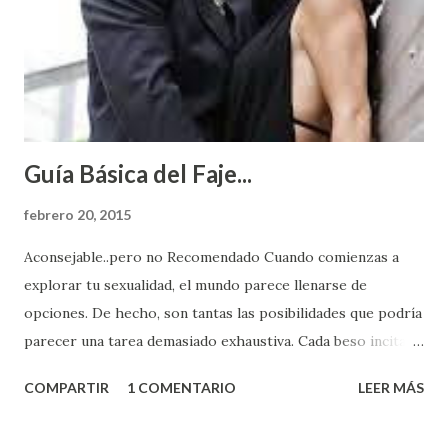
Guía Básica del Faje...
febrero 20, 2015
Aconsejable..pero no Recomendado Cuando comienzas a
explorar tu sexualidad, el mundo parece llenarse de
opciones. De hecho, son tantas las posibilidades que podría
parecer una tarea demasiado exhaustiva. Cada beso incita
algo nuevo y cada roce de tu piel contra la suya estimula
COMPARTIR
1 COMENTARIO
LEER MÁS
partes de ti que jamás hubieras imaginado. El problema es
que se supone que deberías saber todo sobre el sexo