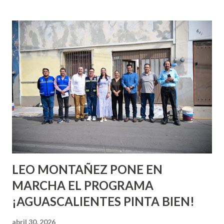
incluso antes de haberlo experimentado. Es como si la vida
esperara que estés lista para lo que sea cuando aún no
conoces ni la mitad de lo que deberías saber. Pero incluso
quienes ya han tenido relaciones sexuales no son expertos
o expertas en el tema. Siempre hay algo nuevo que
aprender y nuevas experiencias que conocer. Si eres una
chica y aún no has tenido relaciones sexuales, tal vez
pienses que el sexo será increíble y no puedas esperar para
experimentarlo, pero como cualquier persona con
experiencia te dirá, siempre es mejor cuando ambas partes
son suficientemen...
LEO MONTAÑEZ PONE EN
MARCHA EL PROGRAMA
¡AGUASCALIENTES PINTA BIEN!
abril 30, 2026