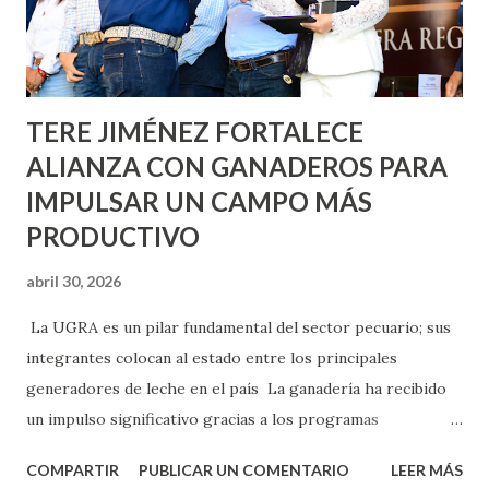
Asunción, Avenida Alameda y Decreto 27 de Septiembre, en
los edificios FOVISSSTE Ojo de Agua, en la comunidad
Norias de Paso Hondo y en los edificios de...
TERE JIMÉNEZ FORTALECE
ALIANZA CON GANADEROS PARA
IMPULSAR UN CAMPO MÁS
PRODUCTIVO
abril 30, 2026
La UGRA es un pilar fundamental del sector pecuario; sus
integrantes colocan al estado entre los principales
generadores de leche en el país La ganadería ha recibido
un impulso significativo gracias a los programas
implementados por la gobernadora Como una clara
COMPARTIR
PUBLICAR UN COMENTARIO
LEER MÁS
muestra de su respaldo firme y decidido al campo, la