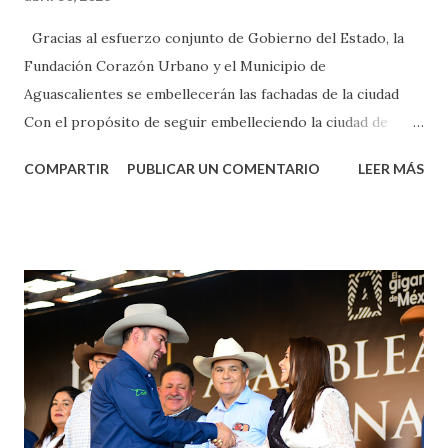
Gracias al esfuerzo conjunto de Gobierno del Estado, la
Fundación Corazón Urbano y el Municipio de
Aguascalientes se embellecerán las fachadas de la ciudad
Con el propósito de seguir embelleciendo la ciudad de
Aguascalientes, la mañana de este jueves, el presidente
COMPARTIR
PUBLICAR UN COMENTARIO
LEER MÁS
municipal, Leo Montañez dio inicio al programa
¡Aguascalientes Pinta Bien!, a través del cual se pintarán
fachadas en diversos puntos de la capital, gracias a la suma
de esfuerzos entre Gobierno del Estado, la Fundación
Corazón Urbano y el Municipio capital. Leo Montañez
informó que en este programa se usarán cerca de 90 mil
metros cuadrados de pintura, para dar inicio en la calle
Nieto, entre Jesús F. Elizondo y la calle 22 de Octubre, con
lo que se aplicará pintura en 66 casas. Posteriormente se
llevará este programa a Villas de Nuestra Señora de la