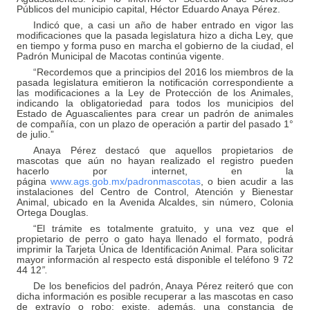
Públicos del municipio capital, Héctor Eduardo Anaya Pérez.
Indicó que, a casi un año de haber entrado en vigor las
modificaciones que la pasada legislatura hizo a dicha Ley, que
en tiempo y forma puso en marcha el gobierno de la ciudad, el
Padrón Municipal de Macotas continúa vigente.
“Recordemos que a principios del 2016 los miembros de la
pasada legislatura emitieron la notificación correspondiente a
las modificaciones a la Ley de Protección de los Animales,
indicando la obligatoriedad para todos los municipios del
Estado de Aguascalientes para crear un padrón de animales
de compañía, con un plazo de operación a partir del pasado 1°
de julio.”
Anaya Pérez destacó que aquellos propietarios de
mascotas que aún no hayan realizado el registro pueden
hacerlo por internet, en la
página
www.ags.gob.mx/padronmascotas
, o bien acudir a las
instalaciones del Centro de Control, Atención y Bienestar
Animal, ubicado en la Avenida Alcaldes, sin número, Colonia
Ortega Douglas.
“El trámite es totalmente gratuito, y una vez que el
propietario de perro o gato haya llenado el formato, podrá
imprimir la Tarjeta Única de Identificación Animal. Para solicitar
mayor información al respecto está disponible el teléfono 9 72
44 12
”.
De los beneficios del padrón, Anaya Pérez reiteró que con
dicha información es posible recuperar a las mascotas en caso
de extravío o robo; existe, además, una constancia de