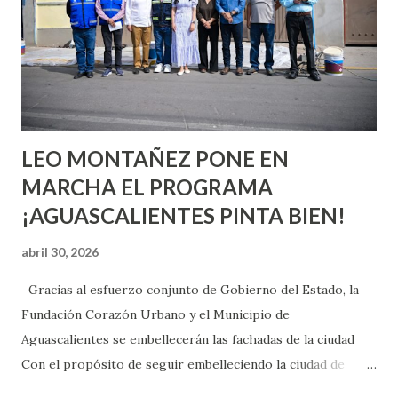
chica y aún no has tenido relaciones sexuales, tal vez
pienses que el sexo será increíble y no puedas esperar para
experimentarlo, pero como cualquier persona con
experiencia te dirá, siempre es mejor cuando ambas partes
son suficientemen...
LEO MONTAÑEZ PONE EN
MARCHA EL PROGRAMA
¡AGUASCALIENTES PINTA BIEN!
abril 30, 2026
Gracias al esfuerzo conjunto de Gobierno del Estado, la
Fundación Corazón Urbano y el Municipio de
Aguascalientes se embellecerán las fachadas de la ciudad
Con el propósito de seguir embelleciendo la ciudad de
Aguascalientes, la mañana de este jueves, el presidente