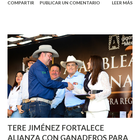
COMPARTIR
PUBLICAR UN COMENTARIO
LEER MÁS
municipal, Leo Montañez dio inicio al programa
¡Aguascalientes Pinta Bien!, a través del cual se pintarán
fachadas en diversos puntos de la capital, gracias a la suma
de esfuerzos entre Gobierno del Estado, la Fundación
Corazón Urbano y el Municipio capital. Leo Montañez
informó que en este programa se usarán cerca de 90 mil
metros cuadrados de pintura, para dar inicio en la calle
Nieto, entre Jesús F. Elizondo y la calle 22 de Octubre, con
lo que se aplicará pintura en 66 casas. Posteriormente se
llevará este programa a Villas de Nuestra Señora de la
Asunción, Avenida Alameda y Decreto 27 de Septiembre, en
los edificios FOVISSSTE Ojo de Agua, en la comunidad
Norias de Paso Hondo y en los edificios de...
TERE JIMÉNEZ FORTALECE
ALIANZA CON GANADEROS PARA