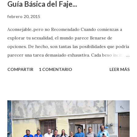
Guía Básica del Faje...
febrero 20, 2015
Aconsejable..pero no Recomendado Cuando comienzas a
explorar tu sexualidad, el mundo parece llenarse de
opciones. De hecho, son tantas las posibilidades que podría
parecer una tarea demasiado exhaustiva. Cada beso incita
algo nuevo y cada roce de tu piel contra la suya estimula
COMPARTIR
1 COMENTARIO
LEER MÁS
partes de ti que jamás hubieras imaginado. El problema es
que se supone que deberías saber todo sobre el sexo
incluso antes de haberlo experimentado. Es como si la vida
esperara que estés lista para lo que sea cuando aún no
conoces ni la mitad de lo que deberías saber. Pero incluso
quienes ya han tenido relaciones sexuales no son expertos
o expertas en el tema. Siempre hay algo nuevo que
aprender y nuevas experiencias que conocer. Si eres una