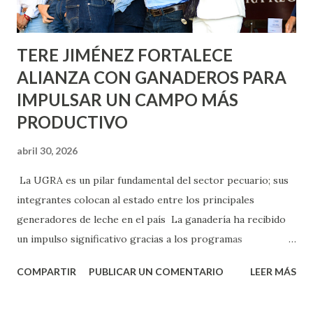
Norias de Paso Hondo y en los edificios de...
TERE JIMÉNEZ FORTALECE
ALIANZA CON GANADEROS PARA
IMPULSAR UN CAMPO MÁS
PRODUCTIVO
abril 30, 2026
La UGRA es un pilar fundamental del sector pecuario; sus
integrantes colocan al estado entre los principales
generadores de leche en el país La ganadería ha recibido
un impulso significativo gracias a los programas
implementados por la gobernadora Como una clara
COMPARTIR
PUBLICAR UN COMENTARIO
LEER MÁS
muestra de su respaldo firme y decidido al campo, la
gobernadora Tere Jiménez clausuró la Asamblea General