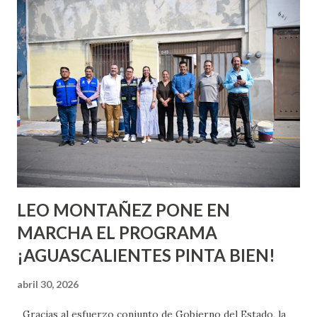
conoces ni la mitad de lo que deberías saber. Pero incluso
quienes ya han tenido relaciones sexuales no son expertos
o expertas en el tema. Siempre hay algo nuevo que
aprender y nuevas experiencias que conocer. Si eres una
chica y aún no has tenido relaciones sexuales, tal vez
pienses que el sexo será increíble y no puedas esperar para
experimentarlo, pero como cualquier persona con
experiencia te dirá, siempre es mejor cuando ambas partes
son suficientemen...
LEO MONTAÑEZ PONE EN
MARCHA EL PROGRAMA
¡AGUASCALIENTES PINTA BIEN!
abril 30, 2026
Gracias al esfuerzo conjunto de Gobierno del Estado, la