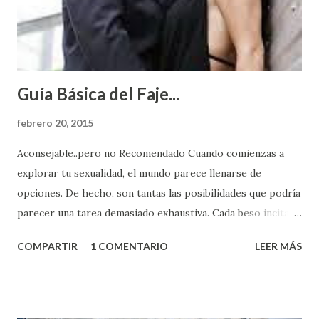
Guía Básica del Faje...
febrero 20, 2015
Aconsejable..pero no Recomendado Cuando comienzas a
explorar tu sexualidad, el mundo parece llenarse de
opciones. De hecho, son tantas las posibilidades que podría
parecer una tarea demasiado exhaustiva. Cada beso incita
algo nuevo y cada roce de tu piel contra la suya estimula
COMPARTIR
1 COMENTARIO
LEER MÁS
partes de ti que jamás hubieras imaginado. El problema es
que se supone que deberías saber todo sobre el sexo
incluso antes de haberlo experimentado. Es como si la vida
esperara que estés lista para lo que sea cuando aún no