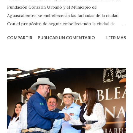
Fundación Corazón Urbano y el Municipio de
Aguascalientes se embellecerán las fachadas de la ciudad
Con el propósito de seguir embelleciendo la ciudad de
Aguascalientes, la mañana de este jueves, el presidente
COMPARTIR
PUBLICAR UN COMENTARIO
LEER MÁS
municipal, Leo Montañez dio inicio al programa
¡Aguascalientes Pinta Bien!, a través del cual se pintarán
fachadas en diversos puntos de la capital, gracias a la suma
de esfuerzos entre Gobierno del Estado, la Fundación
Corazón Urbano y el Municipio capital. Leo Montañez
informó que en este programa se usarán cerca de 90 mil
metros cuadrados de pintura, para dar inicio en la calle
Nieto, entre Jesús F. Elizondo y la calle 22 de Octubre, con
lo que se aplicará pintura en 66 casas. Posteriormente se
llevará este programa a Villas de Nuestra Señora de la
Asunción, Avenida Alameda y Decreto 27 de Septiembre, en
los edificios FOVISSSTE Ojo de Agua, en la comunidad