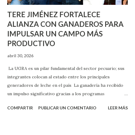
TERE JIMÉNEZ FORTALECE
ALIANZA CON GANADEROS PARA
IMPULSAR UN CAMPO MÁS
PRODUCTIVO
abril 30, 2026
La UGRA es un pilar fundamental del sector pecuario; sus
integrantes colocan al estado entre los principales
generadores de leche en el país La ganadería ha recibido
un impulso significativo gracias a los programas
implementados por la gobernadora Como una clara
COMPARTIR
PUBLICAR UN COMENTARIO
LEER MÁS
muestra de su respaldo firme y decidido al campo, la
gobernadora Tere Jiménez clausuró la Asamblea General
Ordinaria de la Unión Ganadera Regional de Aguascalientes