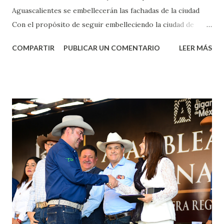
Aguascalientes se embellecerán las fachadas de la ciudad
Con el propósito de seguir embelleciendo la ciudad de
Aguascalientes, la mañana de este jueves, el presidente
COMPARTIR
PUBLICAR UN COMENTARIO
LEER MÁS
municipal, Leo Montañez dio inicio al programa
¡Aguascalientes Pinta Bien!, a través del cual se pintarán
fachadas en diversos puntos de la capital, gracias a la suma
de esfuerzos entre Gobierno del Estado, la Fundación
Corazón Urbano y el Municipio capital. Leo Montañez
informó que en este programa se usarán cerca de 90 mil
metros cuadrados de pintura, para dar inicio en la calle
Nieto, entre Jesús F. Elizondo y la calle 22 de Octubre, con
lo que se aplicará pintura en 66 casas. Posteriormente se
llevará este programa a Villas de Nuestra Señora de la
Asunción, Avenida Alameda y Decreto 27 de Septiembre, en
los edificios FOVISSSTE Ojo de Agua, en la comunidad
Norias de Paso Hondo y en los edificios de...