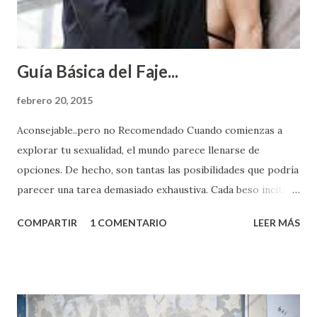
Guía Básica del Faje...
febrero 20, 2015
Aconsejable..pero no Recomendado Cuando comienzas a
explorar tu sexualidad, el mundo parece llenarse de
opciones. De hecho, son tantas las posibilidades que podría
parecer una tarea demasiado exhaustiva. Cada beso incita
algo nuevo y cada roce de tu piel contra la suya estimula
COMPARTIR
1 COMENTARIO
LEER MÁS
partes de ti que jamás hubieras imaginado. El problema es
que se supone que deberías saber todo sobre el sexo
incluso antes de haberlo experimentado. Es como si la vida
esperara que estés lista para lo que sea cuando aún no
conoces ni la mitad de lo que deberías saber. Pero incluso