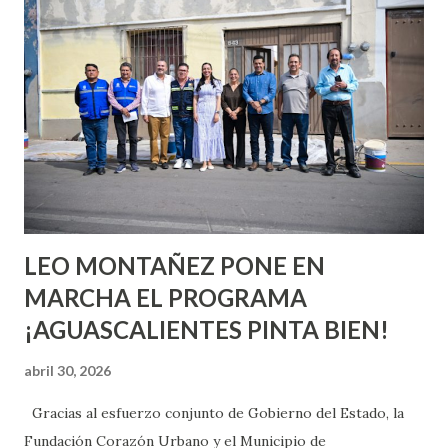
quienes ya han tenido relaciones sexuales no son expertos
o expertas en el tema. Siempre hay algo nuevo que
aprender y nuevas experiencias que conocer. Si eres una
chica y aún no has tenido relaciones sexuales, tal vez
pienses que el sexo será increíble y no puedas esperar para
experimentarlo, pero como cualquier persona con
experiencia te dirá, siempre es mejor cuando ambas partes
son suficientemen...
LEO MONTAÑEZ PONE EN
MARCHA EL PROGRAMA
¡AGUASCALIENTES PINTA BIEN!
abril 30, 2026
Gracias al esfuerzo conjunto de Gobierno del Estado, la
Fundación Corazón Urbano y el Municipio de