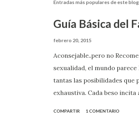
Entradas más populares de este blog
Guía Básica del Fa
febrero 20, 2015
Aconsejable..pero no Recom
sexualidad, el mundo parece 
tantas las posibilidades que
exhaustiva. Cada beso incita 
la suya estimula partes de t
COMPARTIR
1 COMENTARIO
problema es que se supone qu
incluso antes de haberlo exp