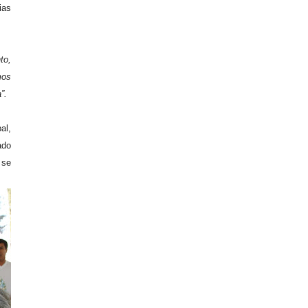
ias
to,
mos
”.
al,
ado
 se