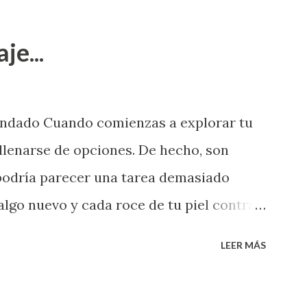
je...
endado Cuando comienzas a explorar tu
llenarse de opciones. De hecho, son
 podría parecer una tarea demasiado
algo nuevo y cada roce de tu piel contra
i que jamás hubieras imaginado. El
LEER MÁS
e deberías saber todo sobre el sexo
erimentado. Es como si la vida esperara