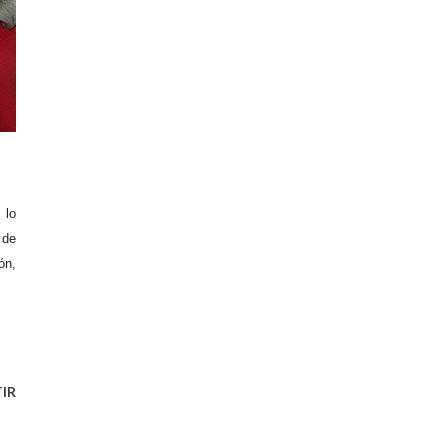
 lo
 de
ón,
IR