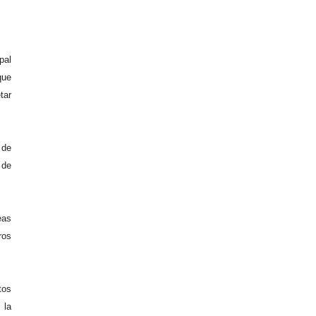
pal
que
tar
 de
 de
eas
ros
tos
 la