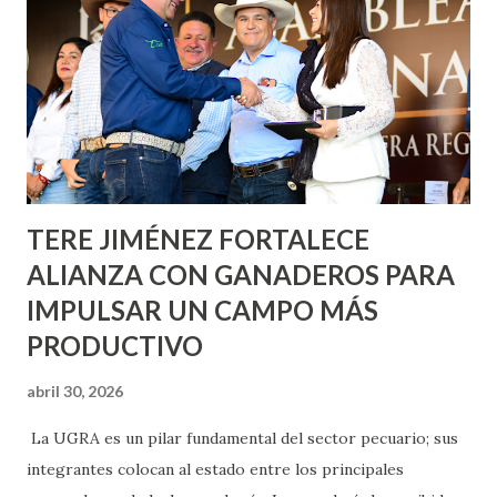
Nieto, entre Jesús F. Elizondo y la calle 22 de Octubre, con
lo que se aplicará pintura en 66 casas. Posteriormente se
llevará este programa a Villas de Nuestra Señora de la
Asunción, Avenida Alameda y Decreto 27 de Septiembre, en
los edificios FOVISSSTE Ojo de Agua, en la comunidad
Norias de Paso Hondo y en los edificios de...
TERE JIMÉNEZ FORTALECE
ALIANZA CON GANADEROS PARA
IMPULSAR UN CAMPO MÁS
PRODUCTIVO
abril 30, 2026
La UGRA es un pilar fundamental del sector pecuario; sus
integrantes colocan al estado entre los principales