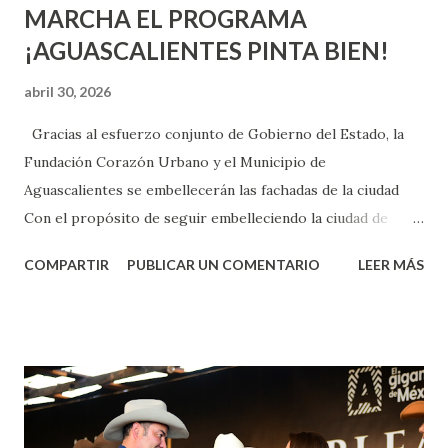
MARCHA EL PROGRAMA
¡AGUASCALIENTES PINTA BIEN!
abril 30, 2026
Gracias al esfuerzo conjunto de Gobierno del Estado, la
Fundación Corazón Urbano y el Municipio de
Aguascalientes se embellecerán las fachadas de la ciudad
Con el propósito de seguir embelleciendo la ciudad de
Aguascalientes, la mañana de este jueves, el presidente
COMPARTIR
PUBLICAR UN COMENTARIO
LEER MÁS
municipal, Leo Montañez dio inicio al programa
¡Aguascalientes Pinta Bien!, a través del cual se pintarán
fachadas en diversos puntos de la capital, gracias a la suma
de esfuerzos entre Gobierno del Estado, la Fundación
Corazón Urbano y el Municipio capital. Leo Montañez
informó que en este programa se usarán cerca de 90 mil
metros cuadrados de pintura, para dar inicio en la calle