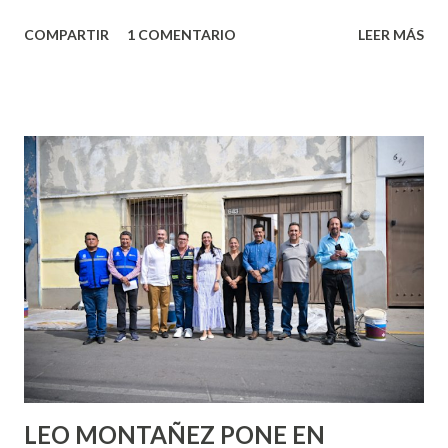
algo nuevo y cada roce de tu piel contra la suya estimula
COMPARTIR
1 COMENTARIO
LEER MÁS
partes de ti que jamás hubieras imaginado. El problema es
que se supone que deberías saber todo sobre el sexo
incluso antes de haberlo experimentado. Es como si la vida
esperara que estés lista para lo que sea cuando aún no
conoces ni la mitad de lo que deberías saber. Pero incluso
quienes ya han tenido relaciones sexuales no son expertos
o expertas en el tema. Siempre hay algo nuevo que
aprender y nuevas experiencias que conocer. Si eres una
chica y aún no has tenido relaciones sexuales, tal vez
pienses que el sexo será increíble y no puedas esperar para
experimentarlo, pero como cualquier persona con
experiencia te dirá, siempre es mejor cuando ambas partes
son suficientemen...
LEO MONTAÑEZ PONE EN