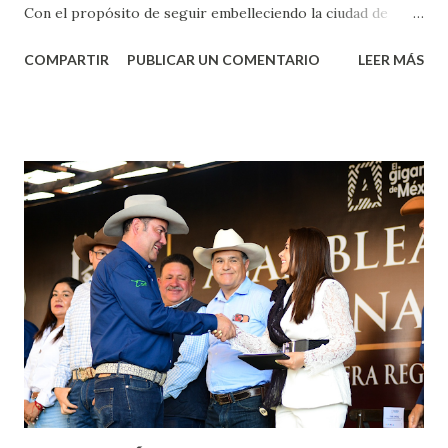
Con el propósito de seguir embelleciendo la ciudad de
Aguascalientes, la mañana de este jueves, el presidente
COMPARTIR
PUBLICAR UN COMENTARIO
LEER MÁS
municipal, Leo Montañez dio inicio al programa
¡Aguascalientes Pinta Bien!, a través del cual se pintarán
fachadas en diversos puntos de la capital, gracias a la suma
de esfuerzos entre Gobierno del Estado, la Fundación
Corazón Urbano y el Municipio capital. Leo Montañez
informó que en este programa se usarán cerca de 90 mil
metros cuadrados de pintura, para dar inicio en la calle
Nieto, entre Jesús F. Elizondo y la calle 22 de Octubre, con
lo que se aplicará pintura en 66 casas. Posteriormente se
llevará este programa a Villas de Nuestra Señora de la
Asunción, Avenida Alameda y Decreto 27 de Septiembre, en
los edificios FOVISSSTE Ojo de Agua, en la comunidad
Norias de Paso Hondo y en los edificios de...