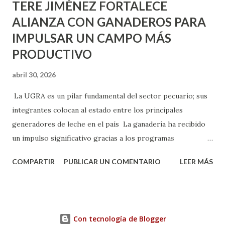
TERE JIMÉNEZ FORTALECE
ALIANZA CON GANADEROS PARA
IMPULSAR UN CAMPO MÁS
PRODUCTIVO
abril 30, 2026
La UGRA es un pilar fundamental del sector pecuario; sus
integrantes colocan al estado entre los principales
generadores de leche en el país La ganadería ha recibido
un impulso significativo gracias a los programas
implementados por la gobernadora Como una clara
COMPARTIR
PUBLICAR UN COMENTARIO
LEER MÁS
muestra de su respaldo firme y decidido al campo, la
gobernadora Tere Jiménez clausuró la Asamblea General
Ordinaria de la Unión Ganadera Regional de Aguascalientes
(UGRA), realizada en la Isla San Marcos, donde reafirmó su
Con tecnología de Blogger
compromiso de trabajar de la mano con los productores