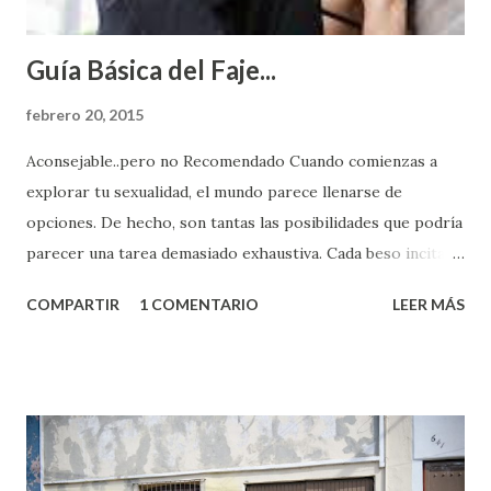
Guía Básica del Faje...
febrero 20, 2015
Aconsejable..pero no Recomendado Cuando comienzas a
explorar tu sexualidad, el mundo parece llenarse de
opciones. De hecho, son tantas las posibilidades que podría
parecer una tarea demasiado exhaustiva. Cada beso incita
algo nuevo y cada roce de tu piel contra la suya estimula
COMPARTIR
1 COMENTARIO
LEER MÁS
partes de ti que jamás hubieras imaginado. El problema es
que se supone que deberías saber todo sobre el sexo
incluso antes de haberlo experimentado. Es como si la vida
esperara que estés lista para lo que sea cuando aún no
conoces ni la mitad de lo que deberías saber. Pero incluso
quienes ya han tenido relaciones sexuales no son expertos