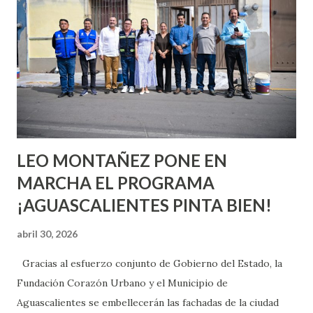
o expertas en el tema. Siempre hay algo nuevo que
aprender y nuevas experiencias que conocer. Si eres una
chica y aún no has tenido relaciones sexuales, tal vez
pienses que el sexo será increíble y no puedas esperar para
experimentarlo, pero como cualquier persona con
experiencia te dirá, siempre es mejor cuando ambas partes
son suficientemen...
LEO MONTAÑEZ PONE EN
MARCHA EL PROGRAMA
¡AGUASCALIENTES PINTA BIEN!
abril 30, 2026
Gracias al esfuerzo conjunto de Gobierno del Estado, la
Fundación Corazón Urbano y el Municipio de
Aguascalientes se embellecerán las fachadas de la ciudad