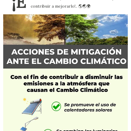
¡E
contribuir a mejorarlo!.. 🌎🌏🌍