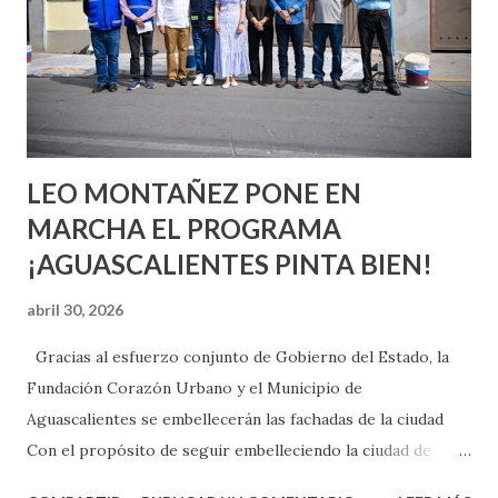
chica y aún no has tenido relaciones sexuales, tal vez
pienses que el sexo será increíble y no puedas esperar para
experimentarlo, pero como cualquier persona con
experiencia te dirá, siempre es mejor cuando ambas partes
son suficientemen...
LEO MONTAÑEZ PONE EN
MARCHA EL PROGRAMA
¡AGUASCALIENTES PINTA BIEN!
abril 30, 2026
Gracias al esfuerzo conjunto de Gobierno del Estado, la
Fundación Corazón Urbano y el Municipio de
Aguascalientes se embellecerán las fachadas de la ciudad
Con el propósito de seguir embelleciendo la ciudad de
Aguascalientes, la mañana de este jueves, el presidente