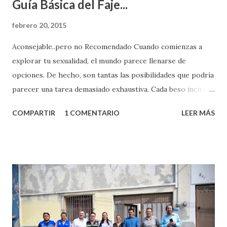
Guía Básica del Faje...
febrero 20, 2015
Aconsejable..pero no Recomendado Cuando comienzas a
explorar tu sexualidad, el mundo parece llenarse de
opciones. De hecho, son tantas las posibilidades que podría
parecer una tarea demasiado exhaustiva. Cada beso incita
algo nuevo y cada roce de tu piel contra la suya estimula
COMPARTIR
1 COMENTARIO
LEER MÁS
partes de ti que jamás hubieras imaginado. El problema es
que se supone que deberías saber todo sobre el sexo
incluso antes de haberlo experimentado. Es como si la vida
esperara que estés lista para lo que sea cuando aún no
conoces ni la mitad de lo que deberías saber. Pero incluso
quienes ya han tenido relaciones sexuales no son expertos
o expertas en el tema. Siempre hay algo nuevo que
aprender y nuevas experiencias que conocer. Si eres una