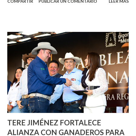
COMPARTIR
PUBLICAR UN COMENTARIO
LEER MÁS
municipal, Leo Montañez dio inicio al programa
¡Aguascalientes Pinta Bien!, a través del cual se pintarán
fachadas en diversos puntos de la capital, gracias a la suma
de esfuerzos entre Gobierno del Estado, la Fundación
Corazón Urbano y el Municipio capital. Leo Montañez
informó que en este programa se usarán cerca de 90 mil
metros cuadrados de pintura, para dar inicio en la calle
Nieto, entre Jesús F. Elizondo y la calle 22 de Octubre, con
lo que se aplicará pintura en 66 casas. Posteriormente se
llevará este programa a Villas de Nuestra Señora de la
Asunción, Avenida Alameda y Decreto 27 de Septiembre, en
los edificios FOVISSSTE Ojo de Agua, en la comunidad
Norias de Paso Hondo y en los edificios de...
TERE JIMÉNEZ FORTALECE
ALIANZA CON GANADEROS PARA