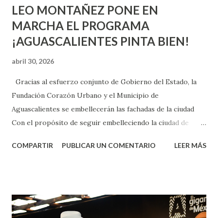
LEO MONTAÑEZ PONE EN
MARCHA EL PROGRAMA
¡AGUASCALIENTES PINTA BIEN!
abril 30, 2026
Gracias al esfuerzo conjunto de Gobierno del Estado, la
Fundación Corazón Urbano y el Municipio de
Aguascalientes se embellecerán las fachadas de la ciudad
Con el propósito de seguir embelleciendo la ciudad de
Aguascalientes, la mañana de este jueves, el presidente
COMPARTIR
PUBLICAR UN COMENTARIO
LEER MÁS
municipal, Leo Montañez dio inicio al programa
¡Aguascalientes Pinta Bien!, a través del cual se pintarán
fachadas en diversos puntos de la capital, gracias a la suma
de esfuerzos entre Gobierno del Estado, la Fundación
Corazón Urbano y el Municipio capital. Leo Montañez