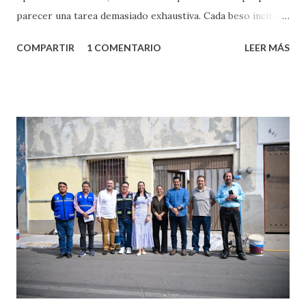
parecer una tarea demasiado exhaustiva. Cada beso incita
algo nuevo y cada roce de tu piel contra la suya estimula
COMPARTIR
1 COMENTARIO
LEER MÁS
partes de ti que jamás hubieras imaginado. El problema es
que se supone que deberías saber todo sobre el sexo
incluso antes de haberlo experimentado. Es como si la vida
esperara que estés lista para lo que sea cuando aún no
conoces ni la mitad de lo que deberías saber. Pero incluso
quienes ya han tenido relaciones sexuales no son expertos
o expertas en el tema. Siempre hay algo nuevo que
aprender y nuevas experiencias que conocer. Si eres una
chica y aún no has tenido relaciones sexuales, tal vez
pienses que el sexo será increíble y no puedas esperar para
experimentarlo, pero como cualquier persona con
experiencia te dirá, siempre es mejor cuando ambas partes
son suficientemen...