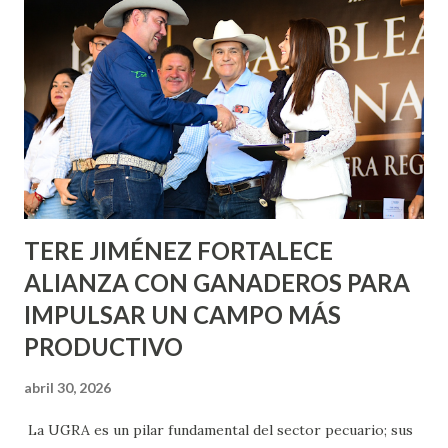
informó que en este programa se usarán cerca de 90 mil
metros cuadrados de pintura, para dar inicio en la calle
Nieto, entre Jesús F. Elizondo y la calle 22 de Octubre, con
lo que se aplicará pintura en 66 casas. Posteriormente se
llevará este programa a Villas de Nuestra Señora de la
Asunción, Avenida Alameda y Decreto 27 de Septiembre, en
los edificios FOVISSSTE Ojo de Agua, en la comunidad
Norias de Paso Hondo y en los edificios de...
TERE JIMÉNEZ FORTALECE
ALIANZA CON GANADEROS PARA
IMPULSAR UN CAMPO MÁS
PRODUCTIVO
abril 30, 2026
La UGRA es un pilar fundamental del sector pecuario; sus