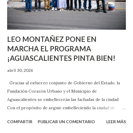
experimentarlo, pero como cualquier persona con
experiencia te dirá, siempre es mejor cuando ambas partes
son suficientemen...
LEO MONTAÑEZ PONE EN
MARCHA EL PROGRAMA
¡AGUASCALIENTES PINTA BIEN!
abril 30, 2026
Gracias al esfuerzo conjunto de Gobierno del Estado, la
Fundación Corazón Urbano y el Municipio de
Aguascalientes se embellecerán las fachadas de la ciudad
Con el propósito de seguir embelleciendo la ciudad de
Aguascalientes, la mañana de este jueves, el presidente
COMPARTIR
PUBLICAR UN COMENTARIO
LEER MÁS
municipal, Leo Montañez dio inicio al programa
¡Aguascalientes Pinta Bien!, a través del cual se pintarán