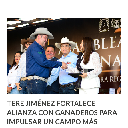
fachadas en diversos puntos de la capital, gracias a la suma
de esfuerzos entre Gobierno del Estado, la Fundación
Corazón Urbano y el Municipio capital. Leo Montañez
informó que en este programa se usarán cerca de 90 mil
metros cuadrados de pintura, para dar inicio en la calle
Nieto, entre Jesús F. Elizondo y la calle 22 de Octubre, con
lo que se aplicará pintura en 66 casas. Posteriormente se
llevará este programa a Villas de Nuestra Señora de la
Asunción, Avenida Alameda y Decreto 27 de Septiembre, en
los edificios FOVISSSTE Ojo de Agua, en la comunidad
Norias de Paso Hondo y en los edificios de...
TERE JIMÉNEZ FORTALECE
ALIANZA CON GANADEROS PARA
IMPULSAR UN CAMPO MÁS