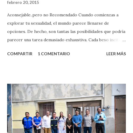
febrero 20, 2015
Aconsejable..pero no Recomendado Cuando comienzas a
explorar tu sexualidad, el mundo parece llenarse de
opciones. De hecho, son tantas las posibilidades que podría
parecer una tarea demasiado exhaustiva. Cada beso incita
algo nuevo y cada roce de tu piel contra la suya estimula
COMPARTIR
1 COMENTARIO
LEER MÁS
partes de ti que jamás hubieras imaginado. El problema es
que se supone que deberías saber todo sobre el sexo
incluso antes de haberlo experimentado. Es como si la vida
esperara que estés lista para lo que sea cuando aún no
conoces ni la mitad de lo que deberías saber. Pero incluso
quienes ya han tenido relaciones sexuales no son expertos
o expertas en el tema. Siempre hay algo nuevo que
aprender y nuevas experiencias que conocer. Si eres una
chica y aún no has tenido relaciones sexuales, tal vez
pienses que el sexo será increíble y no puedas esperar para