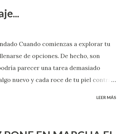
je...
endado Cuando comienzas a explorar tu
llenarse de opciones. De hecho, son
 podría parecer una tarea demasiado
algo nuevo y cada roce de tu piel contra
i que jamás hubieras imaginado. El
LEER MÁS
e deberías saber todo sobre el sexo
erimentado. Es como si la vida esperara
ea cuando aún no conoces ni la mitad de