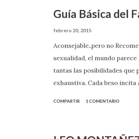
Guía Básica del Fa
febrero 20, 2015
Aconsejable..pero no Recom
sexualidad, el mundo parece 
tantas las posibilidades que
exhaustiva. Cada beso incita 
la suya estimula partes de t
COMPARTIR
1 COMENTARIO
problema es que se supone qu
incluso antes de haberlo exp
que estés lista para lo que s