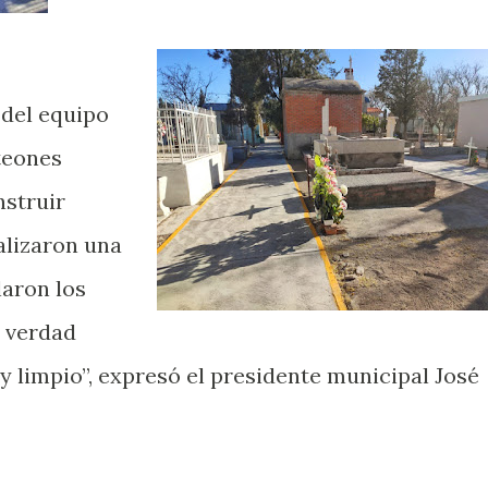
 del equipo
teones
nstruir
alizaron una
laron los
a verdad
 limpio”, expresó el presidente municipal José