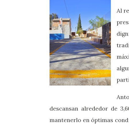
Al r
pres
dign
trad
máxi
algu
part
Anto
descansan alrededor de 3,6
mantenerlo en óptimas condi