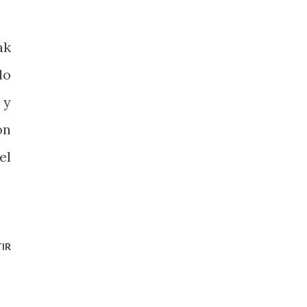
ak
do
 y
on
el
IR