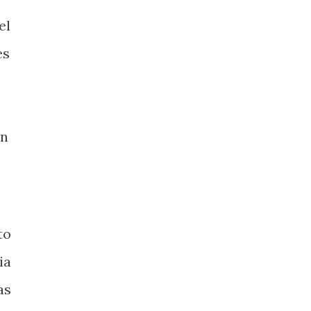
el
es
on
to
ia
as