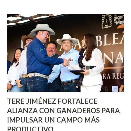
fachadas en diversos puntos de la capital, gracias a la suma
de esfuerzos entre Gobierno del Estado, la Fundación
Corazón Urbano y el Municipio capital. Leo Montañez
informó que en este programa se usarán cerca de 90 mil
metros cuadrados de pintura, para dar inicio en la calle
Nieto, entre Jesús F. Elizondo y la calle 22 de Octubre, con
lo que se aplicará pintura en 66 casas. Posteriormente se
llevará este programa a Villas de Nuestra Señora de la
Asunción, Avenida Alameda y Decreto 27 de Septiembre, en
los edificios FOVISSSTE Ojo de Agua, en la comunidad
Norias de Paso Hondo y en los edificios de...
TERE JIMÉNEZ FORTALECE
ALIANZA CON GANADEROS PARA
IMPULSAR UN CAMPO MÁS
PRODUCTIVO