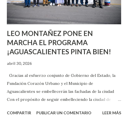
experimentarlo, pero como cualquier persona con
experiencia te dirá, siempre es mejor cuando ambas partes
son suficientemen...
LEO MONTAÑEZ PONE EN
MARCHA EL PROGRAMA
¡AGUASCALIENTES PINTA BIEN!
abril 30, 2026
Gracias al esfuerzo conjunto de Gobierno del Estado, la
Fundación Corazón Urbano y el Municipio de
Aguascalientes se embellecerán las fachadas de la ciudad
Con el propósito de seguir embelleciendo la ciudad de
Aguascalientes, la mañana de este jueves, el presidente
COMPARTIR
PUBLICAR UN COMENTARIO
LEER MÁS
municipal, Leo Montañez dio inicio al programa
¡Aguascalientes Pinta Bien!, a través del cual se pintarán