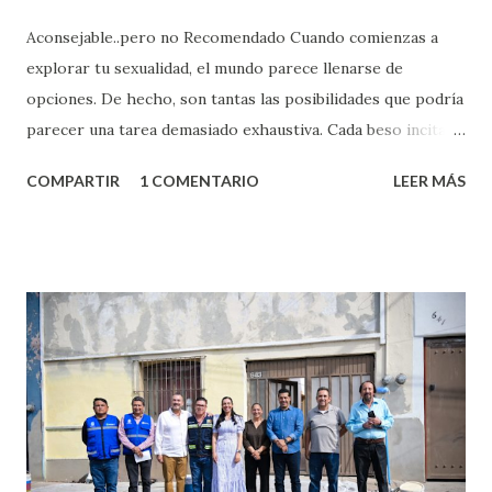
Aconsejable..pero no Recomendado Cuando comienzas a
explorar tu sexualidad, el mundo parece llenarse de
opciones. De hecho, son tantas las posibilidades que podría
parecer una tarea demasiado exhaustiva. Cada beso incita
algo nuevo y cada roce de tu piel contra la suya estimula
COMPARTIR
1 COMENTARIO
LEER MÁS
partes de ti que jamás hubieras imaginado. El problema es
que se supone que deberías saber todo sobre el sexo
incluso antes de haberlo experimentado. Es como si la vida
esperara que estés lista para lo que sea cuando aún no
conoces ni la mitad de lo que deberías saber. Pero incluso
quienes ya han tenido relaciones sexuales no son expertos
o expertas en el tema. Siempre hay algo nuevo que
aprender y nuevas experiencias que conocer. Si eres una
chica y aún no has tenido relaciones sexuales, tal vez
pienses que el sexo será increíble y no puedas esperar para