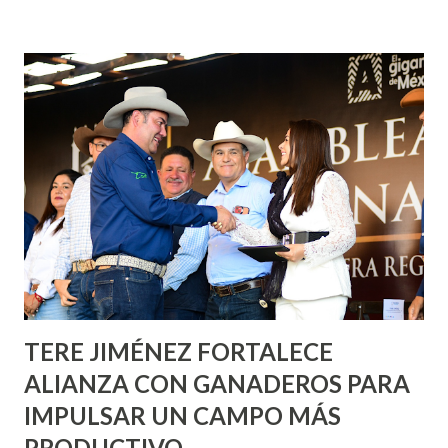
fachadas en diversos puntos de la capital, gracias a la suma
de esfuerzos entre Gobierno del Estado, la Fundación
Corazón Urbano y el Municipio capital. Leo Montañez
informó que en este programa se usarán cerca de 90 mil
metros cuadrados de pintura, para dar inicio en la calle
Nieto, entre Jesús F. Elizondo y la calle 22 de Octubre, con
lo que se aplicará pintura en 66 casas. Posteriormente se
llevará este programa a Villas de Nuestra Señora de la
Asunción, Avenida Alameda y Decreto 27 de Septiembre, en
los edificios FOVISSSTE Ojo de Agua, en la comunidad
Norias de Paso Hondo y en los edificios de...
TERE JIMÉNEZ FORTALECE
ALIANZA CON GANADEROS PARA
IMPULSAR UN CAMPO MÁS
PRODUCTIVO