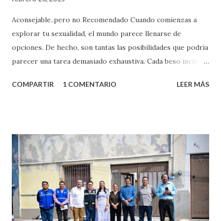
Aconsejable..pero no Recomendado Cuando comienzas a
explorar tu sexualidad, el mundo parece llenarse de
opciones. De hecho, son tantas las posibilidades que podría
parecer una tarea demasiado exhaustiva. Cada beso incita
algo nuevo y cada roce de tu piel contra la suya estimula
COMPARTIR
1 COMENTARIO
LEER MÁS
partes de ti que jamás hubieras imaginado. El problema es
que se supone que deberías saber todo sobre el sexo
incluso antes de haberlo experimentado. Es como si la vida
esperara que estés lista para lo que sea cuando aún no
conoces ni la mitad de lo que deberías saber. Pero incluso
quienes ya han tenido relaciones sexuales no son expertos
o expertas en el tema. Siempre hay algo nuevo que
aprender y nuevas experiencias que conocer. Si eres una
chica y aún no has tenido relaciones sexuales, tal vez
pienses que el sexo será increíble y no puedas esperar para