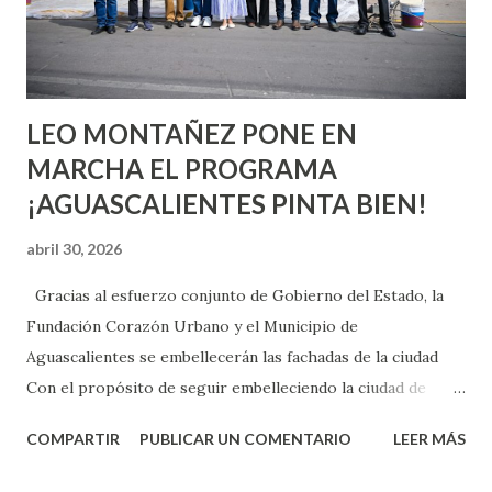
experimentarlo, pero como cualquier persona con
experiencia te dirá, siempre es mejor cuando ambas partes
son suficientemen...
LEO MONTAÑEZ PONE EN
MARCHA EL PROGRAMA
¡AGUASCALIENTES PINTA BIEN!
abril 30, 2026
Gracias al esfuerzo conjunto de Gobierno del Estado, la
Fundación Corazón Urbano y el Municipio de
Aguascalientes se embellecerán las fachadas de la ciudad
Con el propósito de seguir embelleciendo la ciudad de
Aguascalientes, la mañana de este jueves, el presidente
COMPARTIR
PUBLICAR UN COMENTARIO
LEER MÁS
municipal, Leo Montañez dio inicio al programa
¡Aguascalientes Pinta Bien!, a través del cual se pintarán