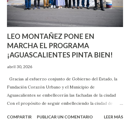
experimentarlo, pero como cualquier persona con
experiencia te dirá, siempre es mejor cuando ambas partes
son suficientemen...
LEO MONTAÑEZ PONE EN
MARCHA EL PROGRAMA
¡AGUASCALIENTES PINTA BIEN!
abril 30, 2026
Gracias al esfuerzo conjunto de Gobierno del Estado, la
Fundación Corazón Urbano y el Municipio de
Aguascalientes se embellecerán las fachadas de la ciudad
Con el propósito de seguir embelleciendo la ciudad de
Aguascalientes, la mañana de este jueves, el presidente
COMPARTIR
PUBLICAR UN COMENTARIO
LEER MÁS
municipal, Leo Montañez dio inicio al programa
¡Aguascalientes Pinta Bien!, a través del cual se pintarán