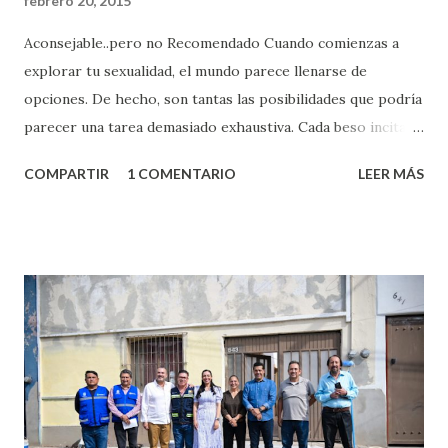
febrero 20, 2015
Aconsejable..pero no Recomendado Cuando comienzas a
explorar tu sexualidad, el mundo parece llenarse de
opciones. De hecho, son tantas las posibilidades que podría
parecer una tarea demasiado exhaustiva. Cada beso incita
algo nuevo y cada roce de tu piel contra la suya estimula
COMPARTIR
1 COMENTARIO
LEER MÁS
partes de ti que jamás hubieras imaginado. El problema es
que se supone que deberías saber todo sobre el sexo
incluso antes de haberlo experimentado. Es como si la vida
esperara que estés lista para lo que sea cuando aún no
conoces ni la mitad de lo que deberías saber. Pero incluso
quienes ya han tenido relaciones sexuales no son expertos
o expertas en el tema. Siempre hay algo nuevo que
aprender y nuevas experiencias que conocer. Si eres una
chica y aún no has tenido relaciones sexuales, tal vez
pienses que el sexo será increíble y no puedas esperar para