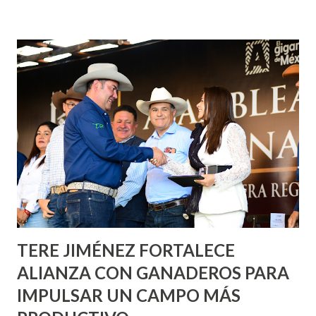
fachadas en diversos puntos de la capital, gracias a la suma
de esfuerzos entre Gobierno del Estado, la Fundación
Corazón Urbano y el Municipio capital. Leo Montañez
informó que en este programa se usarán cerca de 90 mil
metros cuadrados de pintura, para dar inicio en la calle
Nieto, entre Jesús F. Elizondo y la calle 22 de Octubre, con
lo que se aplicará pintura en 66 casas. Posteriormente se
llevará este programa a Villas de Nuestra Señora de la
Asunción, Avenida Alameda y Decreto 27 de Septiembre, en
los edificios FOVISSSTE Ojo de Agua, en la comunidad
Norias de Paso Hondo y en los edificios de...
TERE JIMÉNEZ FORTALECE
ALIANZA CON GANADEROS PARA
IMPULSAR UN CAMPO MÁS