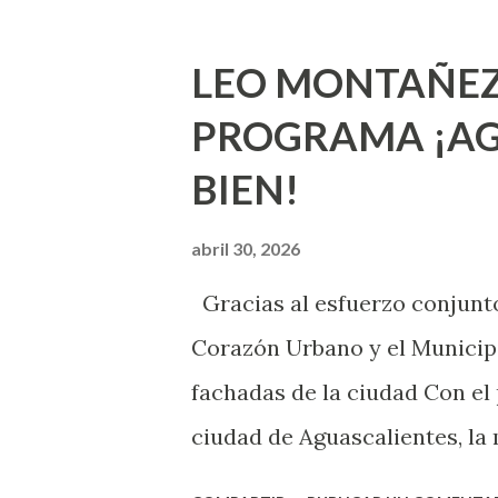
incluso antes de haberlo exp
que estés lista para lo que s
LEO MONTAÑEZ
lo que deberías saber. Pero 
PROGRAMA ¡AG
sexuales no son expertos o e
BIEN!
nuevo que aprender y nuevas
chica y aún no has tenido rel
abril 30, 2026
sexo será increíble y no pue
Gracias al esfuerzo conjunto
como cualquier persona con e
Corazón Urbano y el Municipi
cuando ambas partes son sufi
fachadas de la ciudad Con el
ciudad de Aguascalientes, la 
municipal, Leo Montañez dio