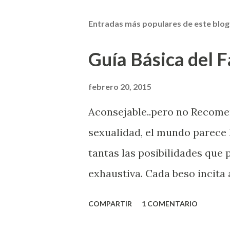
Entradas más populares de este blog
Guía Básica del Fa
febrero 20, 2015
Aconsejable..pero no Recom
sexualidad, el mundo parece 
tantas las posibilidades que
exhaustiva. Cada beso incita 
la suya estimula partes de t
COMPARTIR
1 COMENTARIO
problema es que se supone qu