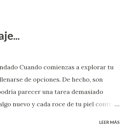
je...
endado Cuando comienzas a explorar tu
llenarse de opciones. De hecho, son
 podría parecer una tarea demasiado
algo nuevo y cada roce de tu piel contra
i que jamás hubieras imaginado. El
LEER MÁS
e deberías saber todo sobre el sexo