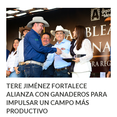
de esfuerzos entre Gobierno del Estado, la Fundación
Corazón Urbano y el Municipio capital. Leo Montañez
informó que en este programa se usarán cerca de 90 mil
metros cuadrados de pintura, para dar inicio en la calle
Nieto, entre Jesús F. Elizondo y la calle 22 de Octubre, con
lo que se aplicará pintura en 66 casas. Posteriormente se
llevará este programa a Villas de Nuestra Señora de la
Asunción, Avenida Alameda y Decreto 27 de Septiembre, en
los edificios FOVISSSTE Ojo de Agua, en la comunidad
Norias de Paso Hondo y en los edificios de...
TERE JIMÉNEZ FORTALECE
ALIANZA CON GANADEROS PARA
IMPULSAR UN CAMPO MÁS
PRODUCTIVO