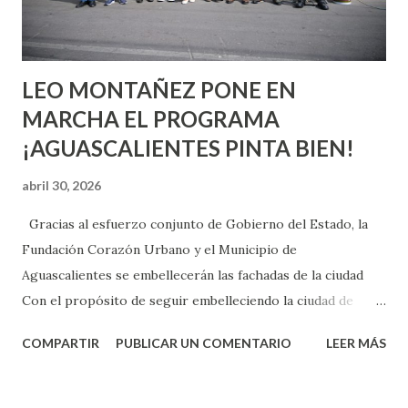
experiencia te dirá, siempre es mejor cuando ambas partes
son suficientemen...
LEO MONTAÑEZ PONE EN
MARCHA EL PROGRAMA
¡AGUASCALIENTES PINTA BIEN!
abril 30, 2026
Gracias al esfuerzo conjunto de Gobierno del Estado, la
Fundación Corazón Urbano y el Municipio de
Aguascalientes se embellecerán las fachadas de la ciudad
Con el propósito de seguir embelleciendo la ciudad de
Aguascalientes, la mañana de este jueves, el presidente
COMPARTIR
PUBLICAR UN COMENTARIO
LEER MÁS
municipal, Leo Montañez dio inicio al programa
¡Aguascalientes Pinta Bien!, a través del cual se pintarán
fachadas en diversos puntos de la capital, gracias a la suma