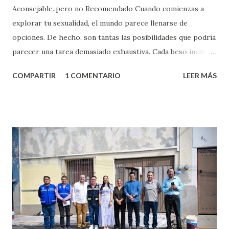
Aconsejable..pero no Recomendado Cuando comienzas a
explorar tu sexualidad, el mundo parece llenarse de
opciones. De hecho, son tantas las posibilidades que podría
parecer una tarea demasiado exhaustiva. Cada beso incita
algo nuevo y cada roce de tu piel contra la suya estimula
COMPARTIR
1 COMENTARIO
LEER MÁS
partes de ti que jamás hubieras imaginado. El problema es
que se supone que deberías saber todo sobre el sexo
incluso antes de haberlo experimentado. Es como si la vida
esperara que estés lista para lo que sea cuando aún no
conoces ni la mitad de lo que deberías saber. Pero incluso
quienes ya han tenido relaciones sexuales no son expertos
o expertas en el tema. Siempre hay algo nuevo que
aprender y nuevas experiencias que conocer. Si eres una
chica y aún no has tenido relaciones sexuales, tal vez
pienses que el sexo será increíble y no puedas esperar para
experimentarlo, pero como cualquier persona con