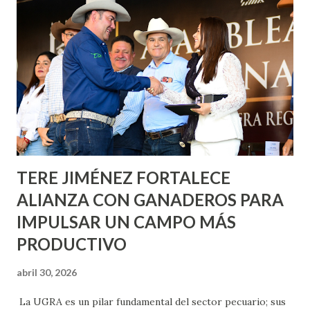
informó que en este programa se usarán cerca de 90 mil
metros cuadrados de pintura, para dar inicio en la calle
Nieto, entre Jesús F. Elizondo y la calle 22 de Octubre, con
lo que se aplicará pintura en 66 casas. Posteriormente se
llevará este programa a Villas de Nuestra Señora de la
Asunción, Avenida Alameda y Decreto 27 de Septiembre, en
los edificios FOVISSSTE Ojo de Agua, en la comunidad
Norias de Paso Hondo y en los edificios de...
TERE JIMÉNEZ FORTALECE
ALIANZA CON GANADEROS PARA
IMPULSAR UN CAMPO MÁS
PRODUCTIVO
abril 30, 2026
La UGRA es un pilar fundamental del sector pecuario; sus