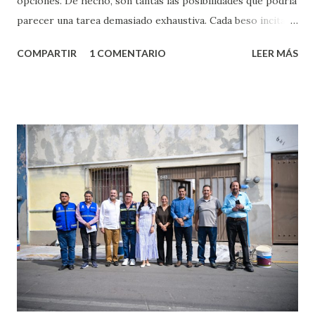
opciones. De hecho, son tantas las posibilidades que podría
parecer una tarea demasiado exhaustiva. Cada beso incita
algo nuevo y cada roce de tu piel contra la suya estimula
COMPARTIR
1 COMENTARIO
LEER MÁS
partes de ti que jamás hubieras imaginado. El problema es
que se supone que deberías saber todo sobre el sexo
incluso antes de haberlo experimentado. Es como si la vida
esperara que estés lista para lo que sea cuando aún no
conoces ni la mitad de lo que deberías saber. Pero incluso
quienes ya han tenido relaciones sexuales no son expertos
o expertas en el tema. Siempre hay algo nuevo que
aprender y nuevas experiencias que conocer. Si eres una
chica y aún no has tenido relaciones sexuales, tal vez
pienses que el sexo será increíble y no puedas esperar para
experimentarlo, pero como cualquier persona con
experiencia te dirá, siempre es mejor cuando ambas partes
son suficientemen...