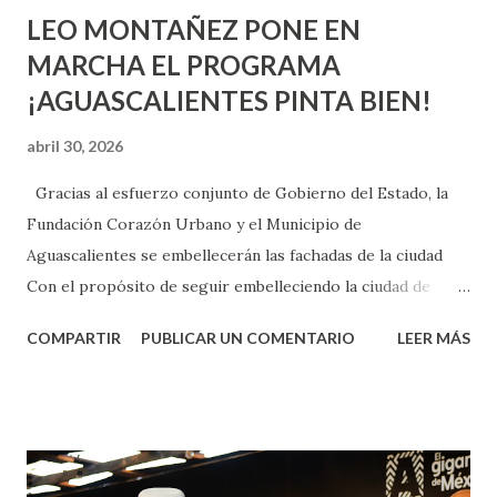
LEO MONTAÑEZ PONE EN
MARCHA EL PROGRAMA
¡AGUASCALIENTES PINTA BIEN!
abril 30, 2026
Gracias al esfuerzo conjunto de Gobierno del Estado, la
Fundación Corazón Urbano y el Municipio de
Aguascalientes se embellecerán las fachadas de la ciudad
Con el propósito de seguir embelleciendo la ciudad de
Aguascalientes, la mañana de este jueves, el presidente
COMPARTIR
PUBLICAR UN COMENTARIO
LEER MÁS
municipal, Leo Montañez dio inicio al programa
¡Aguascalientes Pinta Bien!, a través del cual se pintarán
fachadas en diversos puntos de la capital, gracias a la suma
de esfuerzos entre Gobierno del Estado, la Fundación
Corazón Urbano y el Municipio capital. Leo Montañez