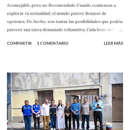
Aconsejable..pero no Recomendado Cuando comienzas a
explorar tu sexualidad, el mundo parece llenarse de
opciones. De hecho, son tantas las posibilidades que podría
parecer una tarea demasiado exhaustiva. Cada beso incita
algo nuevo y cada roce de tu piel contra la suya estimula
COMPARTIR
1 COMENTARIO
LEER MÁS
partes de ti que jamás hubieras imaginado. El problema es
que se supone que deberías saber todo sobre el sexo
incluso antes de haberlo experimentado. Es como si la vida
esperara que estés lista para lo que sea cuando aún no
conoces ni la mitad de lo que deberías saber. Pero incluso
quienes ya han tenido relaciones sexuales no son expertos
o expertas en el tema. Siempre hay algo nuevo que
aprender y nuevas experiencias que conocer. Si eres una
chica y aún no has tenido relaciones sexuales, tal vez
pienses que el sexo será increíble y no puedas esperar para
experimentarlo, pero como cualquier persona con