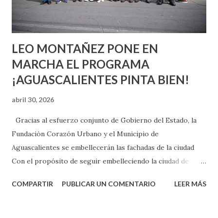
experiencia te dirá, siempre es mejor cuando ambas partes
son suficientemen...
LEO MONTAÑEZ PONE EN
MARCHA EL PROGRAMA
¡AGUASCALIENTES PINTA BIEN!
abril 30, 2026
Gracias al esfuerzo conjunto de Gobierno del Estado, la
Fundación Corazón Urbano y el Municipio de
Aguascalientes se embellecerán las fachadas de la ciudad
Con el propósito de seguir embelleciendo la ciudad de
Aguascalientes, la mañana de este jueves, el presidente
COMPARTIR
PUBLICAR UN COMENTARIO
LEER MÁS
municipal, Leo Montañez dio inicio al programa
¡Aguascalientes Pinta Bien!, a través del cual se pintarán
fachadas en diversos puntos de la capital, gracias a la suma