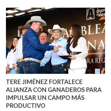
de esfuerzos entre Gobierno del Estado, la Fundación
Corazón Urbano y el Municipio capital. Leo Montañez
informó que en este programa se usarán cerca de 90 mil
metros cuadrados de pintura, para dar inicio en la calle
Nieto, entre Jesús F. Elizondo y la calle 22 de Octubre, con
lo que se aplicará pintura en 66 casas. Posteriormente se
llevará este programa a Villas de Nuestra Señora de la
Asunción, Avenida Alameda y Decreto 27 de Septiembre, en
los edificios FOVISSSTE Ojo de Agua, en la comunidad
Norias de Paso Hondo y en los edificios de...
TERE JIMÉNEZ FORTALECE
ALIANZA CON GANADEROS PARA
IMPULSAR UN CAMPO MÁS
PRODUCTIVO