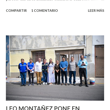
algo nuevo y cada roce de tu piel contra la suya estimula
COMPARTIR
1 COMENTARIO
LEER MÁS
partes de ti que jamás hubieras imaginado. El problema es
que se supone que deberías saber todo sobre el sexo
incluso antes de haberlo experimentado. Es como si la vida
esperara que estés lista para lo que sea cuando aún no
conoces ni la mitad de lo que deberías saber. Pero incluso
quienes ya han tenido relaciones sexuales no son expertos
o expertas en el tema. Siempre hay algo nuevo que
aprender y nuevas experiencias que conocer. Si eres una
chica y aún no has tenido relaciones sexuales, tal vez
pienses que el sexo será increíble y no puedas esperar para
experimentarlo, pero como cualquier persona con
experiencia te dirá, siempre es mejor cuando ambas partes
son suficientemen...
LEO MONTAÑEZ PONE EN