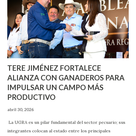
metros cuadrados de pintura, para dar inicio en la calle
Nieto, entre Jesús F. Elizondo y la calle 22 de Octubre, con
lo que se aplicará pintura en 66 casas. Posteriormente se
llevará este programa a Villas de Nuestra Señora de la
Asunción, Avenida Alameda y Decreto 27 de Septiembre, en
los edificios FOVISSSTE Ojo de Agua, en la comunidad
Norias de Paso Hondo y en los edificios de...
TERE JIMÉNEZ FORTALECE
ALIANZA CON GANADEROS PARA
IMPULSAR UN CAMPO MÁS
PRODUCTIVO
abril 30, 2026
La UGRA es un pilar fundamental del sector pecuario; sus
integrantes colocan al estado entre los principales