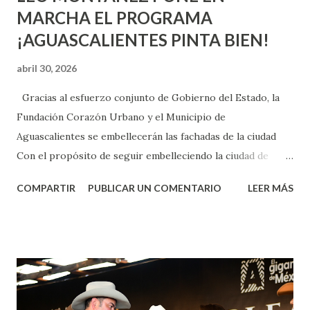
MARCHA EL PROGRAMA
¡AGUASCALIENTES PINTA BIEN!
abril 30, 2026
Gracias al esfuerzo conjunto de Gobierno del Estado, la
Fundación Corazón Urbano y el Municipio de
Aguascalientes se embellecerán las fachadas de la ciudad
Con el propósito de seguir embelleciendo la ciudad de
Aguascalientes, la mañana de este jueves, el presidente
COMPARTIR
PUBLICAR UN COMENTARIO
LEER MÁS
municipal, Leo Montañez dio inicio al programa
¡Aguascalientes Pinta Bien!, a través del cual se pintarán
fachadas en diversos puntos de la capital, gracias a la suma
de esfuerzos entre Gobierno del Estado, la Fundación
Corazón Urbano y el Municipio capital. Leo Montañez
informó que en este programa se usarán cerca de 90 mil