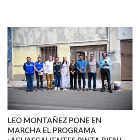
que se supone que deberías saber todo sobre el sexo
incluso antes de haberlo experimentado. Es como si la vida
esperara que estés lista para lo que sea cuando aún no
conoces ni la mitad de lo que deberías saber. Pero incluso
quienes ya han tenido relaciones sexuales no son expertos
o expertas en el tema. Siempre hay algo nuevo que
aprender y nuevas experiencias que conocer. Si eres una
chica y aún no has tenido relaciones sexuales, tal vez
pienses que el sexo será increíble y no puedas esperar para
experimentarlo, pero como cualquier persona con
experiencia te dirá, siempre es mejor cuando ambas partes
son suficientemen...
LEO MONTAÑEZ PONE EN
MARCHA EL PROGRAMA