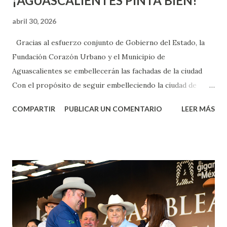
¡AGUASCALIENTES PINTA BIEN!
abril 30, 2026
Gracias al esfuerzo conjunto de Gobierno del Estado, la
Fundación Corazón Urbano y el Municipio de
Aguascalientes se embellecerán las fachadas de la ciudad
Con el propósito de seguir embelleciendo la ciudad de
Aguascalientes, la mañana de este jueves, el presidente
COMPARTIR
PUBLICAR UN COMENTARIO
LEER MÁS
municipal, Leo Montañez dio inicio al programa
¡Aguascalientes Pinta Bien!, a través del cual se pintarán
fachadas en diversos puntos de la capital, gracias a la suma
de esfuerzos entre Gobierno del Estado, la Fundación
Corazón Urbano y el Municipio capital. Leo Montañez
informó que en este programa se usarán cerca de 90 mil
metros cuadrados de pintura, para dar inicio en la calle
Nieto, entre Jesús F. Elizondo y la calle 22 de Octubre, con