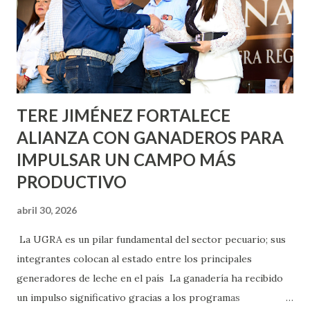
lo que se aplicará pintura en 66 casas. Posteriormente se
llevará este programa a Villas de Nuestra Señora de la
Asunción, Avenida Alameda y Decreto 27 de Septiembre, en
los edificios FOVISSSTE Ojo de Agua, en la comunidad
Norias de Paso Hondo y en los edificios de...
TERE JIMÉNEZ FORTALECE
ALIANZA CON GANADEROS PARA
IMPULSAR UN CAMPO MÁS
PRODUCTIVO
abril 30, 2026
La UGRA es un pilar fundamental del sector pecuario; sus
integrantes colocan al estado entre los principales
generadores de leche en el país La ganadería ha recibido
un impulso significativo gracias a los programas