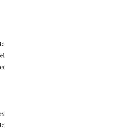
de
el
na
es
de