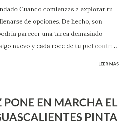
endado Cuando comienzas a explorar tu
llenarse de opciones. De hecho, son
 podría parecer una tarea demasiado
algo nuevo y cada roce de tu piel contra
i que jamás hubieras imaginado. El
LEER MÁS
e deberías saber todo sobre el sexo
erimentado. Es como si la vida esperara
ea cuando aún no conoces ni la mitad de
 PONE EN MARCHA EL
incluso quienes ya han tenido relaciones
UASCALIENTES PINTA
xpertas en el tema. Siempre hay algo
 experiencias que conocer. Si eres una