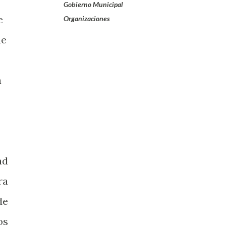
Gobierno Municipal
e
Organizaciones
ue
,
n
ad
ra
de
os