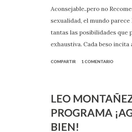
Aconsejable..pero no Recom
sexualidad, el mundo parece 
tantas las posibilidades que
exhaustiva. Cada beso incita 
la suya estimula partes de t
COMPARTIR
1 COMENTARIO
problema es que se supone qu
incluso antes de haberlo exp
que estés lista para lo que s
LEO MONTAÑEZ
lo que deberías saber. Pero 
PROGRAMA ¡AG
sexuales no son expertos o e
BIEN!
nuevo que aprender y nuevas