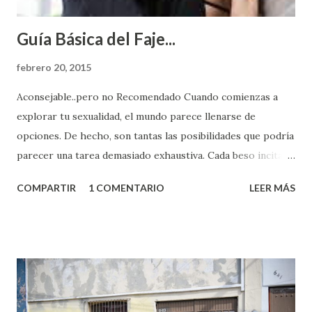
Guía Básica del Faje...
febrero 20, 2015
Aconsejable..pero no Recomendado Cuando comienzas a
explorar tu sexualidad, el mundo parece llenarse de
opciones. De hecho, son tantas las posibilidades que podría
parecer una tarea demasiado exhaustiva. Cada beso incita
algo nuevo y cada roce de tu piel contra la suya estimula
COMPARTIR
1 COMENTARIO
LEER MÁS
partes de ti que jamás hubieras imaginado. El problema es
que se supone que deberías saber todo sobre el sexo
incluso antes de haberlo experimentado. Es como si la vida
esperara que estés lista para lo que sea cuando aún no
conoces ni la mitad de lo que deberías saber. Pero incluso
quienes ya han tenido relaciones sexuales no son expertos
o expertas en el tema. Siempre hay algo nuevo que