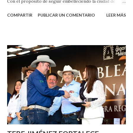
Con el propósito de seguir embelleciendo la ciudad de
Aguascalientes, la mañana de este jueves, el presidente
COMPARTIR
PUBLICAR UN COMENTARIO
LEER MÁS
municipal, Leo Montañez dio inicio al programa
¡Aguascalientes Pinta Bien!, a través del cual se pintarán
fachadas en diversos puntos de la capital, gracias a la suma
de esfuerzos entre Gobierno del Estado, la Fundación
Corazón Urbano y el Municipio capital. Leo Montañez
informó que en este programa se usarán cerca de 90 mil
metros cuadrados de pintura, para dar inicio en la calle
Nieto, entre Jesús F. Elizondo y la calle 22 de Octubre, con
lo que se aplicará pintura en 66 casas. Posteriormente se
llevará este programa a Villas de Nuestra Señora de la
Asunción, Avenida Alameda y Decreto 27 de Septiembre, en
los edificios FOVISSSTE Ojo de Agua, en la comunidad
Norias de Paso Hondo y en los edificios de...