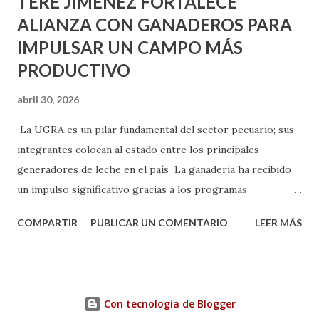
TERE JIMÉNEZ FORTALECE
ALIANZA CON GANADEROS PARA
IMPULSAR UN CAMPO MÁS
PRODUCTIVO
abril 30, 2026
La UGRA es un pilar fundamental del sector pecuario; sus
integrantes colocan al estado entre los principales
generadores de leche en el país La ganadería ha recibido
un impulso significativo gracias a los programas
implementados por la gobernadora Como una clara
COMPARTIR
PUBLICAR UN COMENTARIO
LEER MÁS
muestra de su respaldo firme y decidido al campo, la
gobernadora Tere Jiménez clausuró la Asamblea General
Ordinaria de la Unión Ganadera Regional de Aguascalientes
(UGRA), realizada en la Isla San Marcos, donde reafirmó su
Con tecnología de Blogger
compromiso de trabajar de la mano con los productores