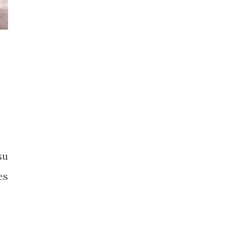
su
es