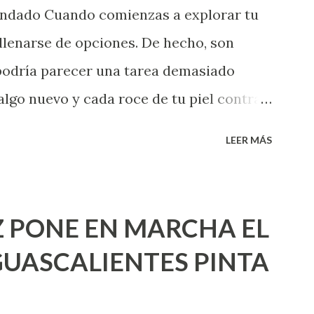
endado Cuando comienzas a explorar tu
llenarse de opciones. De hecho, son
 podría parecer una tarea demasiado
algo nuevo y cada roce de tu piel contra
i que jamás hubieras imaginado. El
LEER MÁS
e deberías saber todo sobre el sexo
erimentado. Es como si la vida esperara
ea cuando aún no conoces ni la mitad de
 PONE EN MARCHA EL
incluso quienes ya han tenido relaciones
UASCALIENTES PINTA
xpertas en el tema. Siempre hay algo
 experiencias que conocer. Si eres una