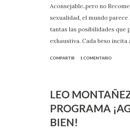
Aconsejable..pero no Recom
sexualidad, el mundo parece 
tantas las posibilidades que
exhaustiva. Cada beso incita 
la suya estimula partes de t
COMPARTIR
1 COMENTARIO
problema es que se supone qu
incluso antes de haberlo exp
que estés lista para lo que s
LEO MONTAÑEZ
lo que deberías saber. Pero 
PROGRAMA ¡AG
sexuales no son expertos o e
BIEN!
nuevo que aprender y nuevas