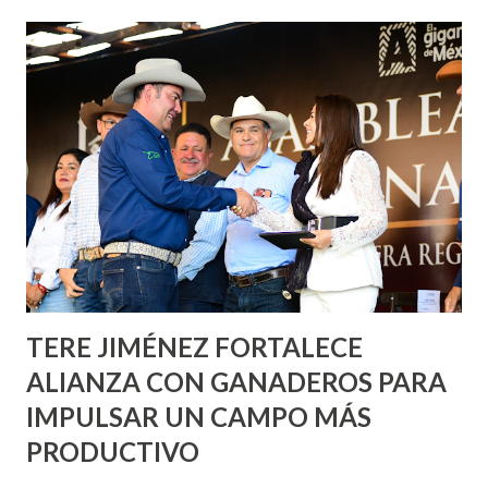
de esfuerzos entre Gobierno del Estado, la Fundación
Corazón Urbano y el Municipio capital. Leo Montañez
informó que en este programa se usarán cerca de 90 mil
metros cuadrados de pintura, para dar inicio en la calle
Nieto, entre Jesús F. Elizondo y la calle 22 de Octubre, con
lo que se aplicará pintura en 66 casas. Posteriormente se
llevará este programa a Villas de Nuestra Señora de la
Asunción, Avenida Alameda y Decreto 27 de Septiembre, en
los edificios FOVISSSTE Ojo de Agua, en la comunidad
Norias de Paso Hondo y en los edificios de...
TERE JIMÉNEZ FORTALECE
ALIANZA CON GANADEROS PARA
IMPULSAR UN CAMPO MÁS
PRODUCTIVO