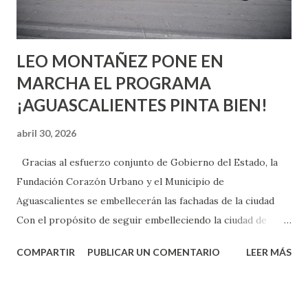
experiencia te dirá, siempre es mejor cuando ambas partes
son suficientemen...
LEO MONTAÑEZ PONE EN
MARCHA EL PROGRAMA
¡AGUASCALIENTES PINTA BIEN!
abril 30, 2026
Gracias al esfuerzo conjunto de Gobierno del Estado, la
Fundación Corazón Urbano y el Municipio de
Aguascalientes se embellecerán las fachadas de la ciudad
Con el propósito de seguir embelleciendo la ciudad de
Aguascalientes, la mañana de este jueves, el presidente
COMPARTIR
PUBLICAR UN COMENTARIO
LEER MÁS
municipal, Leo Montañez dio inicio al programa
¡Aguascalientes Pinta Bien!, a través del cual se pintarán
fachadas en diversos puntos de la capital, gracias a la suma