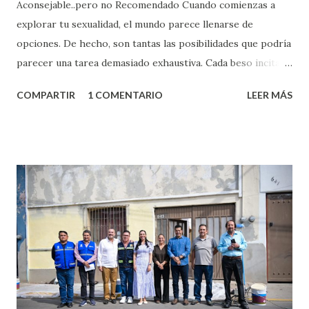
Aconsejable..pero no Recomendado Cuando comienzas a
explorar tu sexualidad, el mundo parece llenarse de
opciones. De hecho, son tantas las posibilidades que podría
parecer una tarea demasiado exhaustiva. Cada beso incita
algo nuevo y cada roce de tu piel contra la suya estimula
COMPARTIR
1 COMENTARIO
LEER MÁS
partes de ti que jamás hubieras imaginado. El problema es
que se supone que deberías saber todo sobre el sexo
incluso antes de haberlo experimentado. Es como si la vida
esperara que estés lista para lo que sea cuando aún no
conoces ni la mitad de lo que deberías saber. Pero incluso
quienes ya han tenido relaciones sexuales no son expertos
o expertas en el tema. Siempre hay algo nuevo que
aprender y nuevas experiencias que conocer. Si eres una
chica y aún no has tenido relaciones sexuales, tal vez
pienses que el sexo será increíble y no puedas esperar para
experimentarlo, pero como cualquier persona con