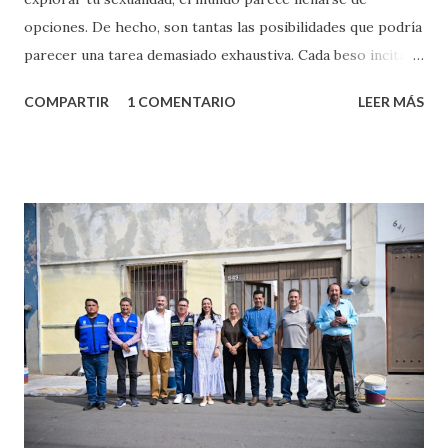
opciones. De hecho, son tantas las posibilidades que podría
parecer una tarea demasiado exhaustiva. Cada beso incita
algo nuevo y cada roce de tu piel contra la suya estimula
COMPARTIR
1 COMENTARIO
LEER MÁS
partes de ti que jamás hubieras imaginado. El problema es
que se supone que deberías saber todo sobre el sexo
incluso antes de haberlo experimentado. Es como si la vida
esperara que estés lista para lo que sea cuando aún no
conoces ni la mitad de lo que deberías saber. Pero incluso
quienes ya han tenido relaciones sexuales no son expertos
o expertas en el tema. Siempre hay algo nuevo que
aprender y nuevas experiencias que conocer. Si eres una
chica y aún no has tenido relaciones sexuales, tal vez
pienses que el sexo será increíble y no puedas esperar para
experimentarlo, pero como cualquier persona con
experiencia te dirá, siempre es mejor cuando ambas partes
son suficientemen...