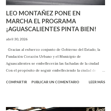
LEO MONTAÑEZ PONE EN
MARCHA EL PROGRAMA
¡AGUASCALIENTES PINTA BIEN!
abril 30, 2026
Gracias al esfuerzo conjunto de Gobierno del Estado, la
Fundación Corazón Urbano y el Municipio de
Aguascalientes se embellecerán las fachadas de la ciudad
Con el propósito de seguir embelleciendo la ciudad de
Aguascalientes, la mañana de este jueves, el presidente
COMPARTIR
PUBLICAR UN COMENTARIO
LEER MÁS
municipal, Leo Montañez dio inicio al programa
¡Aguascalientes Pinta Bien!, a través del cual se pintarán
fachadas en diversos puntos de la capital, gracias a la suma
de esfuerzos entre Gobierno del Estado, la Fundación