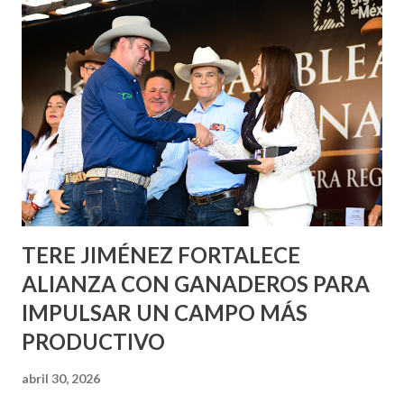
Corazón Urbano y el Municipio capital. Leo Montañez
informó que en este programa se usarán cerca de 90 mil
metros cuadrados de pintura, para dar inicio en la calle
Nieto, entre Jesús F. Elizondo y la calle 22 de Octubre, con
lo que se aplicará pintura en 66 casas. Posteriormente se
llevará este programa a Villas de Nuestra Señora de la
Asunción, Avenida Alameda y Decreto 27 de Septiembre, en
los edificios FOVISSSTE Ojo de Agua, en la comunidad
Norias de Paso Hondo y en los edificios de...
TERE JIMÉNEZ FORTALECE
ALIANZA CON GANADEROS PARA
IMPULSAR UN CAMPO MÁS
PRODUCTIVO
abril 30, 2026