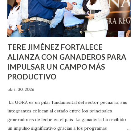
llevará este programa a Villas de Nuestra Señora de la
Asunción, Avenida Alameda y Decreto 27 de Septiembre, en
los edificios FOVISSSTE Ojo de Agua, en la comunidad
Norias de Paso Hondo y en los edificios de...
TERE JIMÉNEZ FORTALECE
ALIANZA CON GANADEROS PARA
IMPULSAR UN CAMPO MÁS
PRODUCTIVO
abril 30, 2026
La UGRA es un pilar fundamental del sector pecuario; sus
integrantes colocan al estado entre los principales
generadores de leche en el país La ganadería ha recibido
un impulso significativo gracias a los programas
implementados por la gobernadora Como una clara