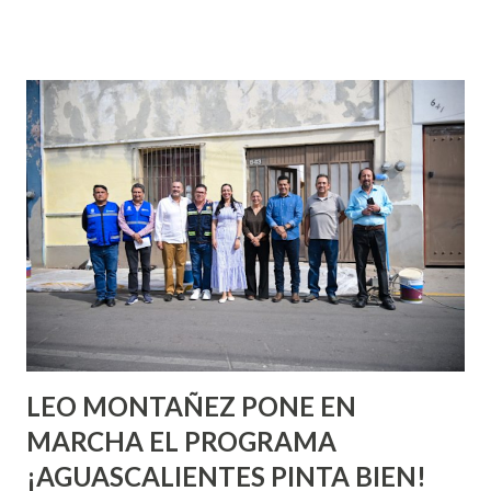
que se supone que deberías saber todo sobre el sexo
incluso antes de haberlo experimentado. Es como si la vida
esperara que estés lista para lo que sea cuando aún no
conoces ni la mitad de lo que deberías saber. Pero incluso
quienes ya han tenido relaciones sexuales no son expertos
o expertas en el tema. Siempre hay algo nuevo que
aprender y nuevas experiencias que conocer. Si eres una
chica y aún no has tenido relaciones sexuales, tal vez
pienses que el sexo será increíble y no puedas esperar para
experimentarlo, pero como cualquier persona con
experiencia te dirá, siempre es mejor cuando ambas partes
son suficientemen...
LEO MONTAÑEZ PONE EN
MARCHA EL PROGRAMA
¡AGUASCALIENTES PINTA BIEN!