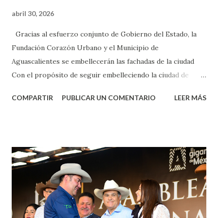
abril 30, 2026
Gracias al esfuerzo conjunto de Gobierno del Estado, la
Fundación Corazón Urbano y el Municipio de
Aguascalientes se embellecerán las fachadas de la ciudad
Con el propósito de seguir embelleciendo la ciudad de
Aguascalientes, la mañana de este jueves, el presidente
COMPARTIR
PUBLICAR UN COMENTARIO
LEER MÁS
municipal, Leo Montañez dio inicio al programa
¡Aguascalientes Pinta Bien!, a través del cual se pintarán
fachadas en diversos puntos de la capital, gracias a la suma
de esfuerzos entre Gobierno del Estado, la Fundación
Corazón Urbano y el Municipio capital. Leo Montañez
informó que en este programa se usarán cerca de 90 mil
metros cuadrados de pintura, para dar inicio en la calle
Nieto, entre Jesús F. Elizondo y la calle 22 de Octubre, con
lo que se aplicará pintura en 66 casas. Posteriormente se