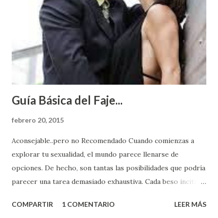
Guía Básica del Faje...
febrero 20, 2015
Aconsejable..pero no Recomendado Cuando comienzas a
explorar tu sexualidad, el mundo parece llenarse de
opciones. De hecho, son tantas las posibilidades que podría
parecer una tarea demasiado exhaustiva. Cada beso incita
algo nuevo y cada roce de tu piel contra la suya estimula
COMPARTIR
1 COMENTARIO
LEER MÁS
partes de ti que jamás hubieras imaginado. El problema es