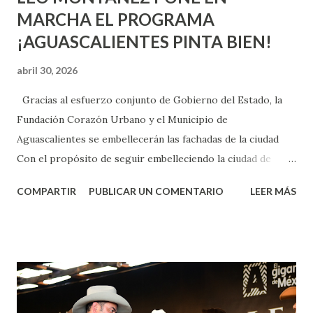
MARCHA EL PROGRAMA
¡AGUASCALIENTES PINTA BIEN!
abril 30, 2026
Gracias al esfuerzo conjunto de Gobierno del Estado, la
Fundación Corazón Urbano y el Municipio de
Aguascalientes se embellecerán las fachadas de la ciudad
Con el propósito de seguir embelleciendo la ciudad de
Aguascalientes, la mañana de este jueves, el presidente
COMPARTIR
PUBLICAR UN COMENTARIO
LEER MÁS
municipal, Leo Montañez dio inicio al programa
¡Aguascalientes Pinta Bien!, a través del cual se pintarán
fachadas en diversos puntos de la capital, gracias a la suma
de esfuerzos entre Gobierno del Estado, la Fundación
Corazón Urbano y el Municipio capital. Leo Montañez
informó que en este programa se usarán cerca de 90 mil