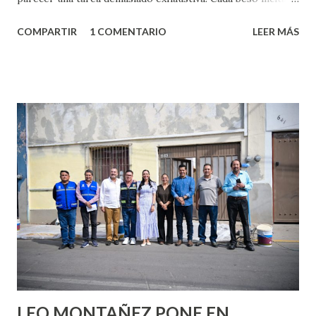
algo nuevo y cada roce de tu piel contra la suya estimula
COMPARTIR
1 COMENTARIO
LEER MÁS
partes de ti que jamás hubieras imaginado. El problema es
que se supone que deberías saber todo sobre el sexo
incluso antes de haberlo experimentado. Es como si la vida
esperara que estés lista para lo que sea cuando aún no
conoces ni la mitad de lo que deberías saber. Pero incluso
quienes ya han tenido relaciones sexuales no son expertos
o expertas en el tema. Siempre hay algo nuevo que
aprender y nuevas experiencias que conocer. Si eres una
chica y aún no has tenido relaciones sexuales, tal vez
pienses que el sexo será increíble y no puedas esperar para
experimentarlo, pero como cualquier persona con
experiencia te dirá, siempre es mejor cuando ambas partes
son suficientemen...
LEO MONTAÑEZ PONE EN