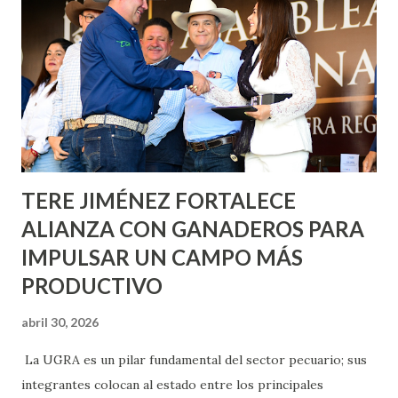
metros cuadrados de pintura, para dar inicio en la calle
Nieto, entre Jesús F. Elizondo y la calle 22 de Octubre, con
lo que se aplicará pintura en 66 casas. Posteriormente se
llevará este programa a Villas de Nuestra Señora de la
Asunción, Avenida Alameda y Decreto 27 de Septiembre, en
los edificios FOVISSSTE Ojo de Agua, en la comunidad
Norias de Paso Hondo y en los edificios de...
TERE JIMÉNEZ FORTALECE
ALIANZA CON GANADEROS PARA
IMPULSAR UN CAMPO MÁS
PRODUCTIVO
abril 30, 2026
La UGRA es un pilar fundamental del sector pecuario; sus
integrantes colocan al estado entre los principales