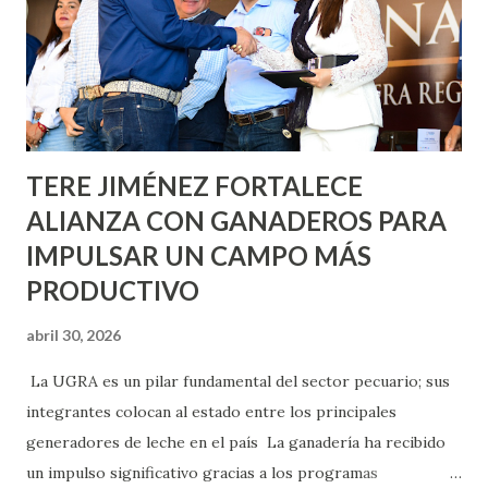
lo que se aplicará pintura en 66 casas. Posteriormente se
llevará este programa a Villas de Nuestra Señora de la
Asunción, Avenida Alameda y Decreto 27 de Septiembre, en
los edificios FOVISSSTE Ojo de Agua, en la comunidad
Norias de Paso Hondo y en los edificios de...
TERE JIMÉNEZ FORTALECE
ALIANZA CON GANADEROS PARA
IMPULSAR UN CAMPO MÁS
PRODUCTIVO
abril 30, 2026
La UGRA es un pilar fundamental del sector pecuario; sus
integrantes colocan al estado entre los principales
generadores de leche en el país La ganadería ha recibido
un impulso significativo gracias a los programas