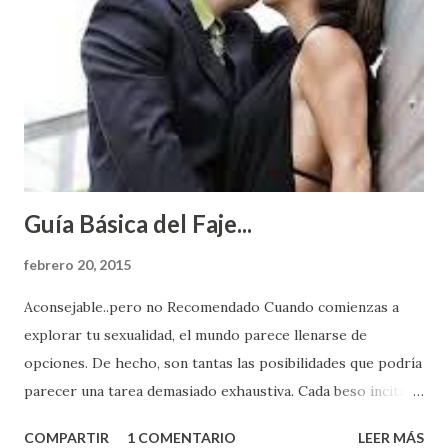
Guía Básica del Faje...
febrero 20, 2015
Aconsejable..pero no Recomendado Cuando comienzas a
explorar tu sexualidad, el mundo parece llenarse de
opciones. De hecho, son tantas las posibilidades que podría
parecer una tarea demasiado exhaustiva. Cada beso incita
algo nuevo y cada roce de tu piel contra la suya estimula
COMPARTIR
1 COMENTARIO
LEER MÁS
partes de ti que jamás hubieras imaginado. El problema es