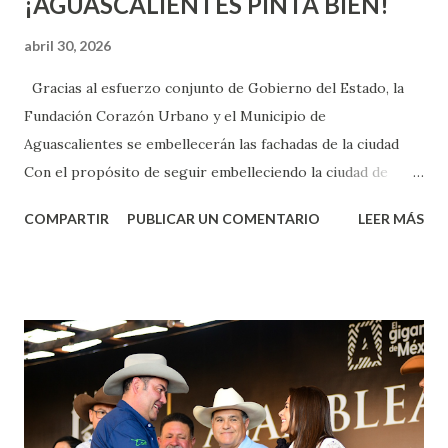
¡AGUASCALIENTES PINTA BIEN!
abril 30, 2026
Gracias al esfuerzo conjunto de Gobierno del Estado, la
Fundación Corazón Urbano y el Municipio de
Aguascalientes se embellecerán las fachadas de la ciudad
Con el propósito de seguir embelleciendo la ciudad de
Aguascalientes, la mañana de este jueves, el presidente
COMPARTIR
PUBLICAR UN COMENTARIO
LEER MÁS
municipal, Leo Montañez dio inicio al programa
¡Aguascalientes Pinta Bien!, a través del cual se pintarán
fachadas en diversos puntos de la capital, gracias a la suma
de esfuerzos entre Gobierno del Estado, la Fundación
Corazón Urbano y el Municipio capital. Leo Montañez
informó que en este programa se usarán cerca de 90 mil
metros cuadrados de pintura, para dar inicio en la calle
Nieto, entre Jesús F. Elizondo y la calle 22 de Octubre, con