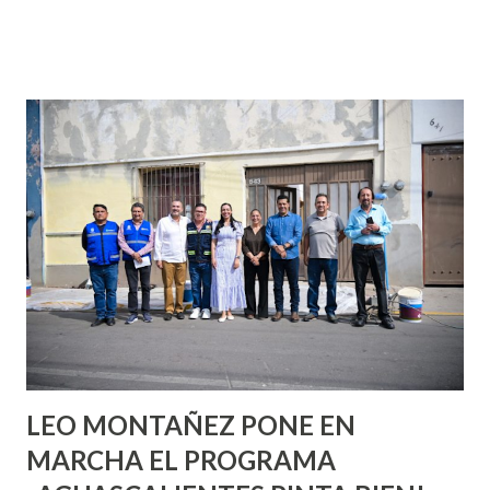
que se supone que deberías saber todo sobre el sexo
incluso antes de haberlo experimentado. Es como si la vida
esperara que estés lista para lo que sea cuando aún no
conoces ni la mitad de lo que deberías saber. Pero incluso
quienes ya han tenido relaciones sexuales no son expertos
o expertas en el tema. Siempre hay algo nuevo que
aprender y nuevas experiencias que conocer. Si eres una
chica y aún no has tenido relaciones sexuales, tal vez
pienses que el sexo será increíble y no puedas esperar para
experimentarlo, pero como cualquier persona con
experiencia te dirá, siempre es mejor cuando ambas partes
son suficientemen...
LEO MONTAÑEZ PONE EN
MARCHA EL PROGRAMA