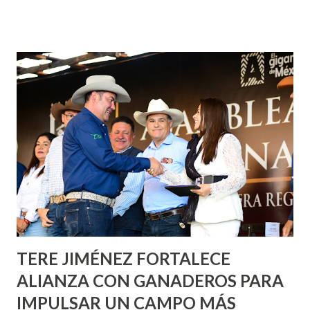
¡Aguascalientes Pinta Bien!, a través del cual se pintarán
fachadas en diversos puntos de la capital, gracias a la suma
de esfuerzos entre Gobierno del Estado, la Fundación
Corazón Urbano y el Municipio capital. Leo Montañez
informó que en este programa se usarán cerca de 90 mil
metros cuadrados de pintura, para dar inicio en la calle
Nieto, entre Jesús F. Elizondo y la calle 22 de Octubre, con
lo que se aplicará pintura en 66 casas. Posteriormente se
llevará este programa a Villas de Nuestra Señora de la
Asunción, Avenida Alameda y Decreto 27 de Septiembre, en
los edificios FOVISSSTE Ojo de Agua, en la comunidad
Norias de Paso Hondo y en los edificios de...
TERE JIMÉNEZ FORTALECE
ALIANZA CON GANADEROS PARA
IMPULSAR UN CAMPO MÁS