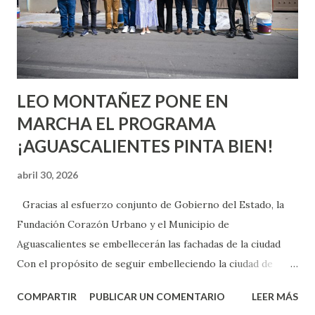
pienses que el sexo será increíble y no puedas esperar para
experimentarlo, pero como cualquier persona con
experiencia te dirá, siempre es mejor cuando ambas partes
son suficientemen...
LEO MONTAÑEZ PONE EN
MARCHA EL PROGRAMA
¡AGUASCALIENTES PINTA BIEN!
abril 30, 2026
Gracias al esfuerzo conjunto de Gobierno del Estado, la
Fundación Corazón Urbano y el Municipio de
Aguascalientes se embellecerán las fachadas de la ciudad
Con el propósito de seguir embelleciendo la ciudad de
Aguascalientes, la mañana de este jueves, el presidente
COMPARTIR
PUBLICAR UN COMENTARIO
LEER MÁS
municipal, Leo Montañez dio inicio al programa