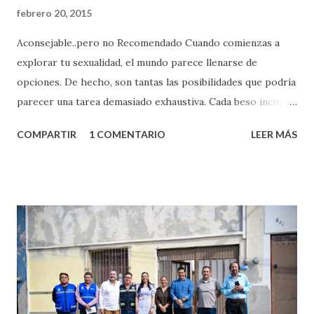
febrero 20, 2015
Aconsejable..pero no Recomendado Cuando comienzas a
explorar tu sexualidad, el mundo parece llenarse de
opciones. De hecho, son tantas las posibilidades que podría
parecer una tarea demasiado exhaustiva. Cada beso incita
algo nuevo y cada roce de tu piel contra la suya estimula
COMPARTIR
1 COMENTARIO
LEER MÁS
partes de ti que jamás hubieras imaginado. El problema es
que se supone que deberías saber todo sobre el sexo
incluso antes de haberlo experimentado. Es como si la vida
esperara que estés lista para lo que sea cuando aún no
conoces ni la mitad de lo que deberías saber. Pero incluso
quienes ya han tenido relaciones sexuales no son expertos
o expertas en el tema. Siempre hay algo nuevo que
aprender y nuevas experiencias que conocer. Si eres una
chica y aún no has tenido relaciones sexuales, tal vez