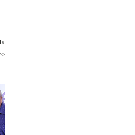
da
yo