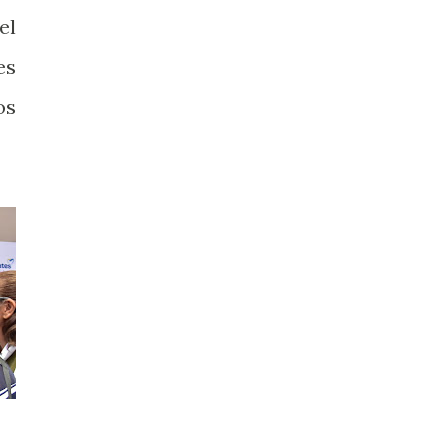
el
es
os