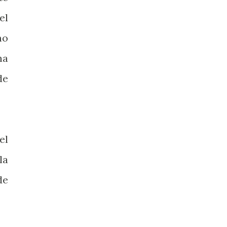
el
mo
na
de
el
la
de