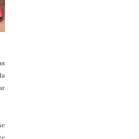
as
la
ar
se
te